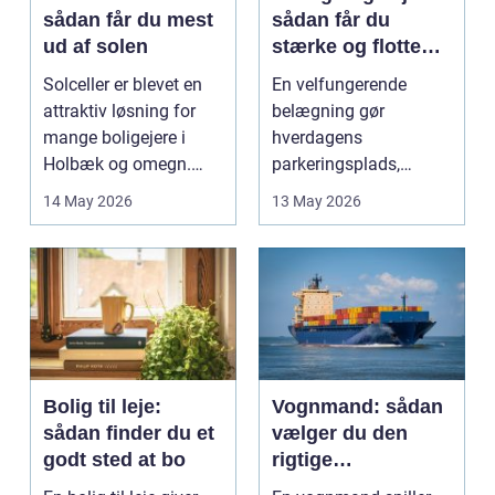
sådan får du mest
sådan får du
ud af solen
stærke og flotte
udendørs arealer
Solceller er blevet en
En velfungerende
attraktiv løsning for
belægning gør
mange boligejere i
hverdagens
Holbæk og omegn.
parkeringsplads,
Flere ønsker at sæn...
terrasse eller
14 May 2026
13 May 2026
gårdsplads både pæn
og pra...
Bolig til leje:
Vognmand: sådan
sådan finder du et
vælger du den
godt sted at bo
rigtige
samarbejdspartner