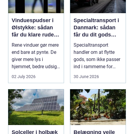
Vinduespudser i
Specialtransport i
Ølstykke: sådan
Danmark: sådan
får du klare ruder
får du dit gods
året rundt
sikkert frem
Rene vinduer gør mere
Specialtransport
end bare at pynte. De
handler om at flytte
giver mere lys i
gods, som ikke passer
hjemmet, bedre udsigt
ind i rammerne for
og et p&ae...
almindelig
02 July 2026
30 June 2026
godstransp...
Solceller i holbæk
Belægning vejle