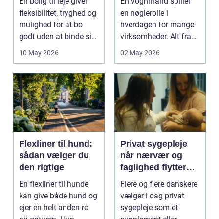
En bolig til leje giver
En vognmand spiller
fleksibilitet, tryghed og
en nøglerolle i
mulighed for at bo
hverdagen for mange
godt uden at binde sig
virksomheder. Alt fra
ø...
byggematerialer...
10 May 2026
02 May 2026
Flexliner til hund:
Privat sygepleje
sådan vælger du
når nærvær og
den rigtige
faglighed flytter
hjem i stuen
En flexliner til hunde
Flere og flere danskere
kan give både hund og
vælger i dag privat
ejer en helt anden ro
sygepleje som et