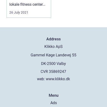
lokale fitness center
hver eneste...
26 July 2021
Address
web:
www.klikko.dk
Menu
Ads