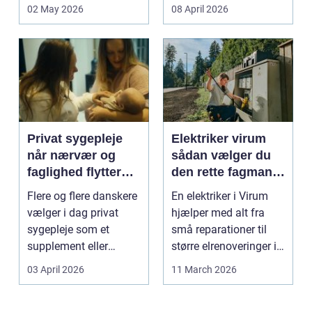
byggematerialer...
02 May 2026
08 April 2026
Privat sygepleje
Elektriker virum
når nærvær og
sådan vælger du
faglighed flytter
den rette fagmand
hjem i stuen
til opgaven
Flere og flere danskere
En elektriker i Virum
vælger i dag privat
hjælper med alt fra
sygepleje som et
små reparationer til
supplement eller
større elrenoveringer i
alternativ til det off...
bolig, erhver...
03 April 2026
11 March 2026