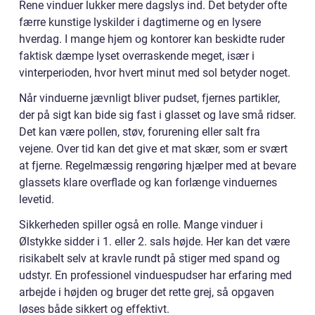
Rene vinduer lukker mere dagslys ind. Det betyder ofte
færre kunstige lyskilder i dagtimerne og en lysere
hverdag. I mange hjem og kontorer kan beskidte ruder
faktisk dæmpe lyset overraskende meget, især i
vinterperioden, hvor hvert minut med sol betyder noget.
Når vinduerne jævnligt bliver pudset, fjernes partikler,
der på sigt kan bide sig fast i glasset og lave små ridser.
Det kan være pollen, støv, forurening eller salt fra
vejene. Over tid kan det give et mat skær, som er svært
at fjerne. Regelmæssig rengøring hjælper med at bevare
glassets klare overflade og kan forlænge vinduernes
levetid.
Sikkerheden spiller også en rolle. Mange vinduer i
Ølstykke sidder i 1. eller 2. sals højde. Her kan det være
risikabelt selv at kravle rundt på stiger med spand og
udstyr. En professionel vinduespudser har erfaring med
arbejde i højden og bruger det rette grej, så opgaven
løses både sikkert og effektivt.