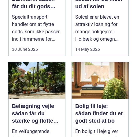
får du dit gods
ud af solen
sikkert frem
Specialtransport
Solceller er blevet en
handler om at flytte
attraktiv løsning for
gods, som ikke passer
mange boligejere i
ind i rammerne for
Holbæk og omegn.
almindelig
Flere ønsker at sæn...
30 June 2026
14 May 2026
godstransp...
Belægning vejle
Bolig til leje:
sådan får du
sådan finder du et
stærke og flotte
godt sted at bo
udendørs arealer
En velfungerende
En bolig til leje giver