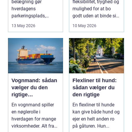
belægning gør
fleksibilitet, tryghed og
hverdagens
mulighed for at bo
parkeringsplads,
godt uden at binde sig
terrasse eller
ø...
13 May 2026
10 May 2026
gårdsplads både pæn
og pra...
Vognmand: sådan
Flexliner til hund:
vælger du den
sådan vælger du
rigtige
den rigtige
samarbejdspartner
En vognmand spiller
En flexliner til hunde
en nøglerolle i
kan give både hund og
hverdagen for mange
ejer en helt anden ro
virksomheder. Alt fra
på gåturen. Hun...