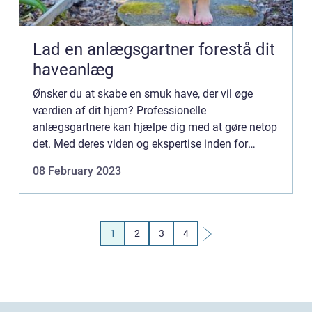
Lad en anlægsgartner forestå dit
haveanlæg
Ønsker du at skabe en smuk have, der vil øge
værdien af dit hjem? Professionelle
anlægsgartnere kan hjælpe dig med at gøre netop
det. Med deres viden og ekspertise inden for
havearbejde kan de tage dine idéer og gøre dem til
08 February 2023
virkelighed. Fra at skabe...
1
2
3
4