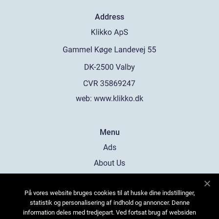
Address
web:
www.klikko.dk
Menu
Ads
About Us
Cookies
På vores website bruges cookies til at huske dine indstillinger,
Contact
statistik og personalisering af indhold og annoncer. Denne
Sitemap
information deles med tredjepart. Ved fortsat brug af websiden