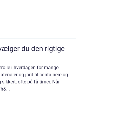
ælger du den rigtige
erolle i hverdagen for mange
terialer og jord til containere og
g sikkert, ofte på få timer. Når
fh&...