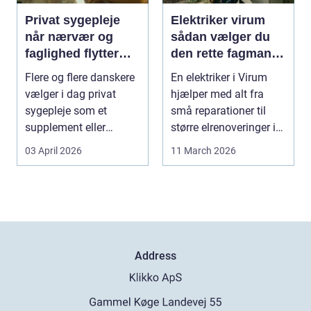
Privat sygepleje
Elektriker virum
når nærvær og
sådan vælger du
faglighed flytter
den rette fagmand
hjem i stuen
til opgaven
Flere og flere danskere
En elektriker i Virum
vælger i dag privat
hjælper med alt fra
sygepleje som et
små reparationer til
supplement eller
større elrenoveringer i
alternativ til det off...
bolig, erhver...
03 April 2026
11 March 2026
Address