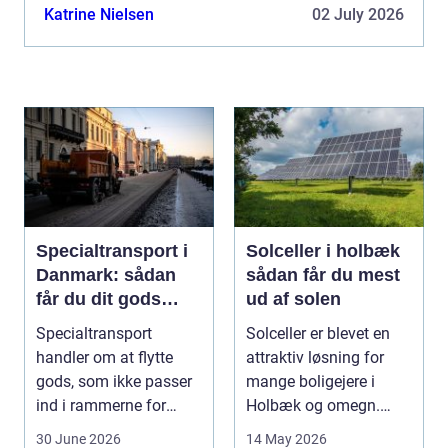
professione...
Katrine Nielsen
02 July 2026
Specialtransport i
Solceller i holbæk
Danmark: sådan
sådan får du mest
får du dit gods
ud af solen
sikkert frem
Specialtransport
Solceller er blevet en
handler om at flytte
attraktiv løsning for
gods, som ikke passer
mange boligejere i
ind i rammerne for
Holbæk og omegn.
almindelig
Flere ønsker at sæn...
30 June 2026
14 May 2026