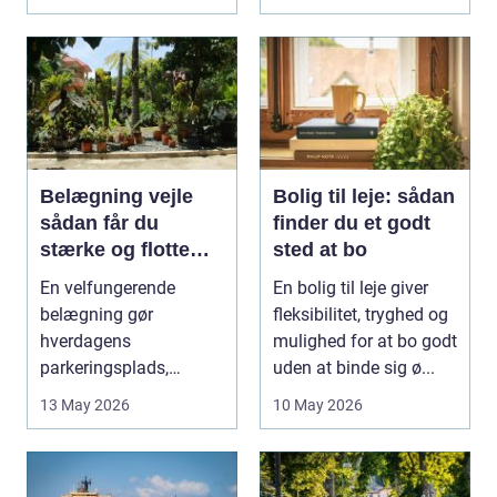
godstransp...
Belægning vejle
Bolig til leje: sådan
sådan får du
finder du et godt
stærke og flotte
sted at bo
udendørs arealer
En velfungerende
En bolig til leje giver
belægning gør
fleksibilitet, tryghed og
hverdagens
mulighed for at bo godt
parkeringsplads,
uden at binde sig ø...
terrasse eller
13 May 2026
10 May 2026
gårdsplads både pæn
og pra...