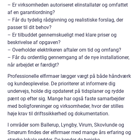
– Er virksomheden autoriseret elinstallatør og omfattet
af en garantiordning?
– Får du tydelig rådgivning og realistiske forslag, der
passer til dit behov?
– Er tilbuddet gennemskueligt med klare priser og
beskrivelse af opgaven?
– Overholder elektrikeren aftaler om tid og omfang?
– Får du ordentlig gennemgang af de nye installationer,
når arbejdet er færdigt?
Professionelle elfirmaer lægger vægt på både håndværk
og kundeoplevelse. De prioriterer at informere dig
undervejs, holde dig opdateret på tidsplaner og rydde
pænt op efter sig. Mange har også faste samarbejder
med boligforeninger og virksomheder, hvor der stilles
høje krav til driftssikkerhed og dokumentation.
I områder som Ballerup, Lyngby, Virum, Skovlunde og
Smørum findes der elfirmaer med mange års erfaring og
stærke lokale rødder. De kender de typiske