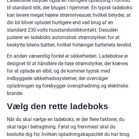
Ladebokse tilbyder også en hurtigere opladning i forhold
til standard stik, der bruges i hjemmet. En typisk ladeboks
kan levere meget højere strømniveauer, hvilket betyder, at
din bil bliver opladet hurtigere end ved brug af en
standard 230-volts husstandsstikkontakt. Desuden
justerer en ladeboks automatisk strømstyrken for at
beskytte bilens batteri, hvilket forlænger batteriets levetid.
En anden væsentlig fordel er sikkerheden. Ladebokse er
designet til at håndtere de høje strømstyrker, der kræves
for at oplade en elbil, og de kommer typisk med
indbyggede sikkerhedssystemer, der overvåger
opladningen og forebygger overophedning og elektriske
brande.
Vælg den rette ladeboks
Når du skal vælge en ladeboks, er der flere faktorer, du
skal tage i betragtning. Først og fremmest skal du
beslutte dig for, hvilken opladningskapacitet du har brug