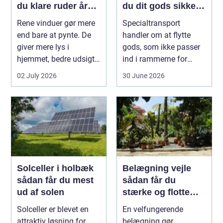
du klare ruder året
du dit gods sikkert
rundt
frem
Rene vinduer gør mere
Specialtransport
end bare at pynte. De
handler om at flytte
giver mere lys i
gods, som ikke passer
hjemmet, bedre udsigt
ind i rammerne for
og et p&ae...
almindelig
02 July 2026
30 June 2026
godstransp...
Solceller i holbæk
Belægning vejle
sådan får du mest
sådan får du
ud af solen
stærke og flotte
udendørs arealer
Solceller er blevet en
En velfungerende
attraktiv løsning for
belægning gør