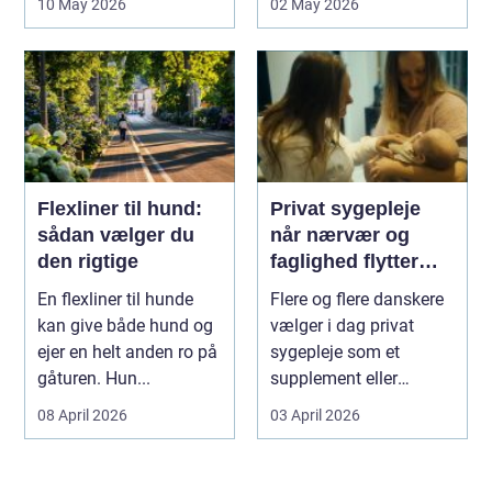
10 May 2026
02 May 2026
Flexliner til hund:
Privat sygepleje
sådan vælger du
når nærvær og
den rigtige
faglighed flytter
hjem i stuen
En flexliner til hunde
Flere og flere danskere
kan give både hund og
vælger i dag privat
ejer en helt anden ro på
sygepleje som et
gåturen. Hun...
supplement eller
alternativ til det off...
08 April 2026
03 April 2026