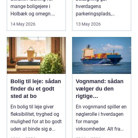
mange boligejere i
hverdagens
Holbæk og omegn.
parkeringsplads,
Flere ønsker at sæn...
terrasse eller
14 May 2026
13 May 2026
gårdsplads både pæn
og pra...
Bolig til leje: sådan
Vognmand: sådan
finder du et godt
vælger du den
sted at bo
rigtige
samarbejdspartner
En bolig til leje giver
En vognmand spiller en
fleksibilitet, tryghed og
nøglerolle i hverdagen
mulighed for at bo godt
for mange
uden at binde sig ø...
virksomheder. Alt fra
byggematerialer...