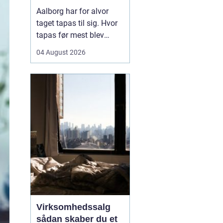
Aalborg har for alvor
taget tapas til sig. Hvor
tapas før mest blev
forbundet med små,
04 August 2026
spanske barer, er
konceptet i dag blevet
fortolket på nye måder
med danske råvarer og
nordiske smage. Mange
vælger tapas til både
hverdag og fest, fordi det
samler...
Virksomhedssalg
sådan skaber du et