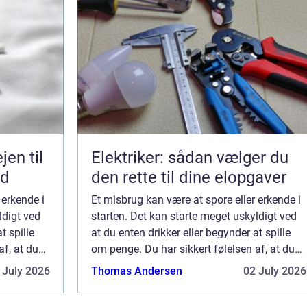
Elektriker: sådan vælger du
ed
den rette til dine elopgaver
 erkende i
Et misbrug kan være at spore eller erkende i
ldigt ved
starten. Det kan starte meget uskyldigt ved
t spille
at du enten drikker eller begynder at spille
af, at du
om penge. Du har sikkert følelsen af, at du
 Det er dog
kan stoppe lige præcis, når du vil. Det er dog
 July 2026
Thomas Andersen
02 July 2026
ikke altid tilfældet. Det...