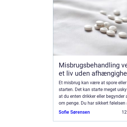
Misbrugsbehandling vejen til
et liv uden afhængigh
Et misbrug kan være at spore eller
starten. Det kan starte meget usky
at du enten drikker eller begynder a
om penge. Du har sikkert følelsen 
kan stoppe lige præcis, når du vil.
Sofie Sørensen
12
ikke altid tilfældet. Det...