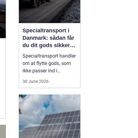
Specialtransport i
Danmark: sådan får
du dit gods sikkert
frem
Specialtransport handler
om at flytte gods, som
ikke passer ind i
rammerne for almindelig
30 June 2026
godstransport. Det kan
være for højt, for bredt,
for langt eller for tungt til
bare at kunne læsses på
en almindelig lastbil.
Når...