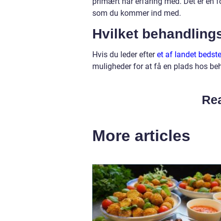
primært har erfaring med. Det er en fo
som du kommer ind med.
Hvilket behandling
Hvis du leder efter
et af landet beds
muligheder for at få en plads hos be
Rea
More articles