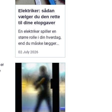
Elektriker: sådan
vælger du den rette
til dine elopgaver
En elektriker spiller en
større rolle i din hverdag,
end du måske lægger
mærke til. Alt fra lys i
02 July 2026
stuen, stikkontakter i
køkkenet og
 er
internetforbindelse til
e
sikkerhedsanlæg og
ventilation kræver
professione...