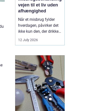
vejen til et liv uden
afhængighed
Når et misbrug fylder
hverdagen, påvirker det
 du
ikke kun den, der drikker,
tager stoffer eller
12 July 2026
medicin. Det rammer
også familie, venner og
arbejdsliv. Mange venter
længe med at søge
ne
hjælp, fordi skam, frygt
og usikkerhed står i
vejen. Men professionel
...