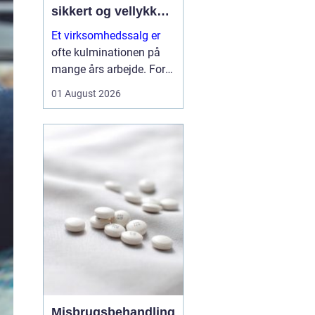
sikkert og vellykket
salg
Et virksomhedssalg er
ofte kulminationen på
mange års arbejde. For
nogle ejere handler det
01 August 2026
om at trække sig tilbage.
For andre er det et
strategisk skridt for at
frigøre kapital til nye
investeringer. Uanset
årsagen er...
Misbrugsbehandling