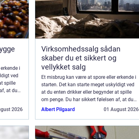
Virksomhedssalg sådan
skaber du et sikkert og
vellykket salg
 erkende i
ldigt ved
Et misbrug kan være at spore eller erkende i
t spille
starten. Det kan starte meget uskyldigt ved
af, at du
at du enten drikker eller begynder at spille
 Det er dog
om penge. Du har sikkert følelsen af, at du
kan stoppe lige præcis, når du vil. Det er dog
ugust 2026
Albert Pilgaard
01 August 2026
ikke altid tilfældet. Det...