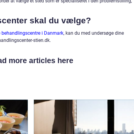
rdel at vælge et sted som er specialiseret i den problemstilling,
scenter skal du vælge?
te behandlingscentre i Danmark
, kan du med undersøge dine
handlingscenter-stien.dk.
d more articles here