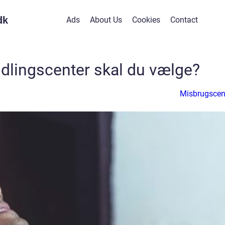
dk
Ads
About Us
Cookies
Contact
dlingscenter skal du vælge?
Misbrugscen