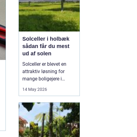
Solceller i holbæk
sådan får du mest
ud af solen
Solceller er blevet en
attraktiv løsning for
mange boligejere i
Holbæk og omegn. Flere
14 May 2026
ønsker at sænke
elregningen og samtidig
gøre noget godt for
klimaet. Med de stigende
energipriser og en øget
interesse for grøn