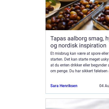
Tapas aalborg smag, hygge
og nordisk inspiration
Et misbrug kan være at spore eller
starten. Det kan starte meget usky
at du enten drikker eller begynder a
om penge. Du har sikkert følelsen 
kan stoppe lige præcis, når du vil.
ikke altid tilfældet. Det...
Sara Henriksen
04 A