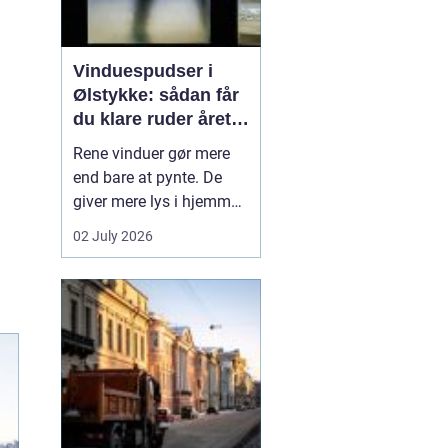
Vinduespudser i
Ølstykke: sådan får
du klare ruder året
rundt
Rene vinduer gør mere
end bare at pynte. De
giver mere lys i hjemmet,
bedre udsigt og et
02 July 2026
pænere indtryk, når
gæster eller kunder
træder ind. Mange i
Ølstykke står dog med
samme udfordring:
Tiden, kræf...