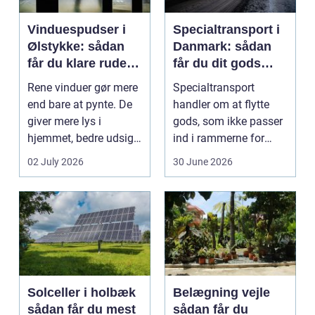
Vinduespudser i
Specialtransport i
Ølstykke: sådan
Danmark: sådan
får du klare ruder
får du dit gods
året rundt
sikkert frem
Rene vinduer gør mere
Specialtransport
end bare at pynte. De
handler om at flytte
giver mere lys i
gods, som ikke passer
hjemmet, bedre udsigt
ind i rammerne for
og et p&ae...
almindelig
02 July 2026
30 June 2026
godstransp...
Solceller i holbæk
Belægning vejle
sådan får du mest
sådan får du