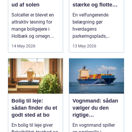
ud af solen
stærke og flotte
udendørs arealer
Solceller er blevet en
En velfungerende
attraktiv løsning for
belægning gør
mange boligejere i
hverdagens
Holbæk og omegn.
parkeringsplads,
Flere ønsker at sæn...
terrasse eller
14 May 2026
13 May 2026
gårdsplads både pæn
og pra...
Bolig til leje:
Vognmand: sådan
sådan finder du et
vælger du den
godt sted at bo
rigtige
samarbejdspartner
En bolig til leje giver
En vognmand spiller