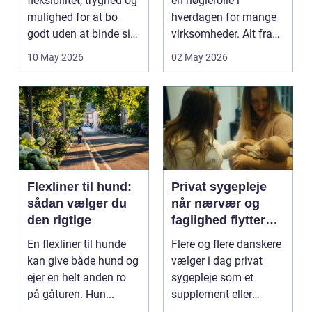
fleksibilitet, tryghed og
en nøglerolle i
mulighed for at bo
hverdagen for mange
godt uden at binde sig
virksomheder. Alt fra
ø...
byggematerialer...
10 May 2026
02 May 2026
Flexliner til hund:
Privat sygepleje
sådan vælger du
når nærvær og
den rigtige
faglighed flytter
hjem i stuen
En flexliner til hunde
Flere og flere danskere
kan give både hund og
vælger i dag privat
ejer en helt anden ro
sygepleje som et
på gåturen. Hun...
supplement eller
alternativ til det off...