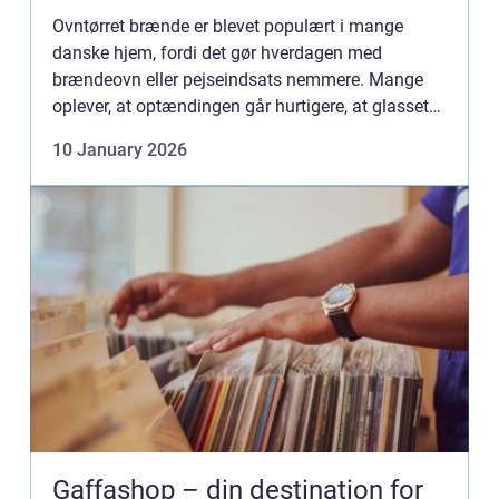
Ovntørret brænde er blevet populært i mange
danske hjem, fordi det gør hverdagen med
brændeovn eller pejseindsats nemmere. Mange
oplever, at optændingen går hurtigere, at glasset
holder sig renere, og at varmen udnyttes bedre.
10 January 2026
Samtidig kan ovntørret ...
Gaffashop – din destination for