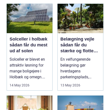
Solceller i holbæk
Belægning vejle
sådan får du mest
sådan får du
ud af solen
stærke og flotte
udendørs arealer
Solceller er blevet en
En velfungerende
attraktiv løsning for
belægning gør
mange boligejere i
hverdagens
Holbæk og omegn.
parkeringsplads,
Flere ønsker at sæn...
terrasse eller
14 May 2026
13 May 2026
gårdsplads både pæn
og pra...