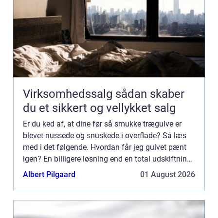
Virksomhedssalg sådan skaber
du et sikkert og vellykket salg
Er du ked af, at dine før så smukke trægulve er
blevet nussede og snuskede i overflade? Så læs
med i det følgende. Hvordan får jeg gulvet pænt
igen? En billigere løsning end en total udskiftning
af dit gamle trægulv er en gulvafslibning. Med en
Albert Pilgaard
01 August 2026
gulva...