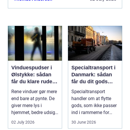
gulva...
Vinduespudser i
Specialtransport i
Ølstykke: sådan
Danmark: sådan
får du klare ruder
får du dit gods
året rundt
sikkert frem
Rene vinduer gør mere
Specialtransport
end bare at pynte. De
handler om at flytte
giver mere lys i
gods, som ikke passer
hjemmet, bedre udsigt
ind i rammerne for
og et p&ae...
almindelig
02 July 2026
30 June 2026
godstransp...