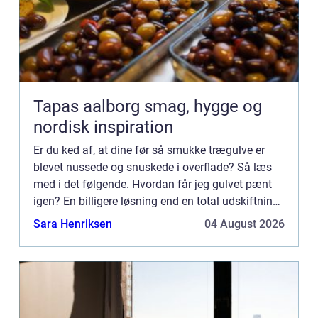
Tapas aalborg smag, hygge og
nordisk inspiration
Er du ked af, at dine før så smukke trægulve er
blevet nussede og snuskede i overflade? Så læs
med i det følgende. Hvordan får jeg gulvet pænt
igen? En billigere løsning end en total udskiftning
af dit gamle trægulv er en gulvafslibning. Med en
Sara Henriksen
04 August 2026
gulva...