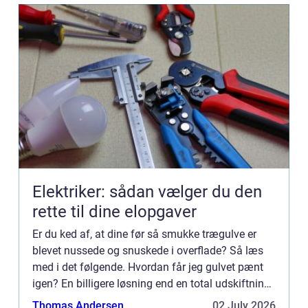
Elektriker: sådan vælger du den
rette til dine elopgaver
Er du ked af, at dine før så smukke trægulve er
blevet nussede og snuskede i overflade? Så læs
med i det følgende. Hvordan får jeg gulvet pænt
igen? En billigere løsning end en total udskiftning
af dit gamle trægulv er en gulvafslibning. Med en
Thomas Andersen
02 July 2026