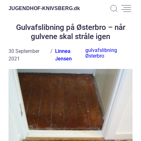
JUGENDHOF-KNIVSBERG.
dk
Gulvafslibning på Østerbro – når
gulvene skal stråle igen
gulvafslibning
30 September
Linnea
Østerbro
2021
Jensen