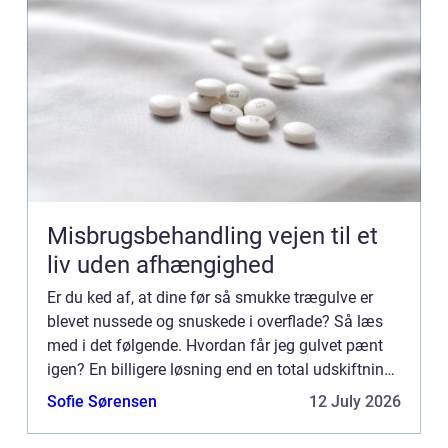
Misbrugsbehandling vejen til et
liv uden afhængighed
Er du ked af, at dine før så smukke trægulve er
blevet nussede og snuskede i overflade? Så læs
med i det følgende. Hvordan får jeg gulvet pænt
igen? En billigere løsning end en total udskiftning
af dit gamle trægulv er en gulvafslibning. Med en
Sofie Sørensen
12 July 2026
gulva...