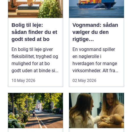
Bolig til leje:
Vognmand: sådan
sådan finder du et
vælger du den
godt sted at bo
rigtige
samarbejdspartner
En bolig til leje giver
En vognmand spiller
fleksibilitet, tryghed og
en nøglerolle i
mulighed for at bo
hverdagen for mange
godt uden at binde sig
virksomheder. Alt fra
ø...
byggematerialer...
10 May 2026
02 May 2026