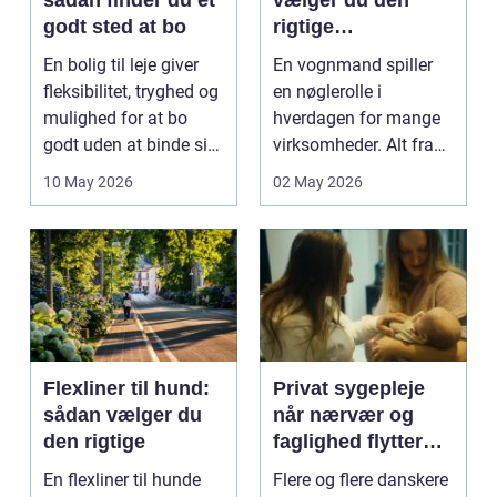
sådan finder du et
vælger du den
godt sted at bo
rigtige
samarbejdspartner
En bolig til leje giver
En vognmand spiller
fleksibilitet, tryghed og
en nøglerolle i
mulighed for at bo
hverdagen for mange
godt uden at binde sig
virksomheder. Alt fra
ø...
byggematerialer...
10 May 2026
02 May 2026
Flexliner til hund:
Privat sygepleje
sådan vælger du
når nærvær og
den rigtige
faglighed flytter
hjem i stuen
En flexliner til hunde
Flere og flere danskere