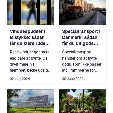
Vinduespudser i
Specialtransport i
Ølstykke: sådan
Danmark: sådan
får du klare ruder
får du dit gods
året rundt
sikkert frem
Rene vinduer gør mere
Specialtransport
end bare at pynte. De
handler om at flytte
giver mere lys i
gods, som ikke passer
hjemmet, bedre udsigt
ind i rammerne for
og et p&ae...
almindelig
02 July 2026
30 June 2026
godstransp...