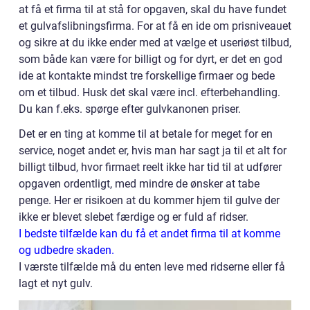
at få et firma til at stå for opgaven, skal du have fundet
et gulvafslibningsfirma. For at få en ide om prisniveauet
og sikre at du ikke ender med at vælge et useriøst tilbud,
som både kan være for billigt og for dyrt, er det en god
ide at kontakte mindst tre forskellige firmaer og bede
om et tilbud. Husk det skal være incl. efterbehandling.
Du kan f.eks. spørge efter gulvkanonen priser.
Det er en ting at komme til at betale for meget for en
service, noget andet er, hvis man har sagt ja til et alt for
billigt tilbud, hvor firmaet reelt ikke har tid til at udfører
opgaven ordentligt, med mindre de ønsker at tabe
penge. Her er risikoen at du kommer hjem til gulve der
ikke er blevet slebet færdige og er fuld af ridser.
I bedste tilfælde kan du få et andet firma til at komme
og udbedre skaden.
I værste tilfælde må du enten leve med ridserne eller få
lagt et nyt gulv.