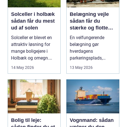
Solceller i holbæk
Belægning vejle
sådan får du mest
sådan får du
ud af solen
stærke og flotte
udendørs arealer
Solceller er blevet en
En velfungerende
attraktiv løsning for
belægning gør
mange boligejere i
hverdagens
Holbæk og omegn.
parkeringsplads,
Flere ønsker at sæn...
terrasse eller
14 May 2026
13 May 2026
gårdsplads både pæn
og pra...
Bolig til leje:
Vognmand: sådan