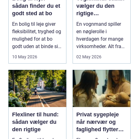
sådan finder du et
vælger du den
godt sted at bo
rigtige
samarbejdspartner
En bolig til leje giver
En vognmand spiller
fleksibilitet, tryghed og
en nøglerolle i
mulighed for at bo
hverdagen for mange
godt uden at binde sig
virksomheder. Alt fra
ø...
byggematerialer...
10 May 2026
02 May 2026
Flexliner til hund:
Privat sygepleje
sådan vælger du
når nærvær og
den rigtige
faglighed flytter
hjem i stuen