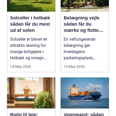
Solceller i holbæk
Belægning vejle
sådan får du mest
sådan får du
ud af solen
stærke og flotte
udendørs arealer
Solceller er blevet en
En velfungerende
attraktiv løsning for
belægning gør
mange boligejere i
hverdagens
Holbæk og omegn.
parkeringsplads,
Flere ønsker at sæn...
terrasse eller
14 May 2026
13 May 2026
gårdsplads både pæn
og pra...
Bolig til leje:
Vognmand: sådan