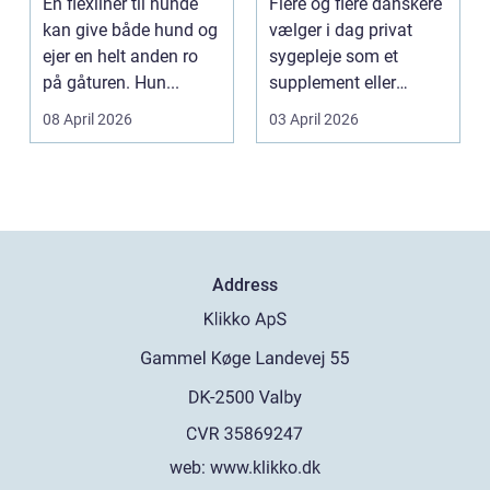
En flexliner til hunde
Flere og flere danskere
kan give både hund og
vælger i dag privat
ejer en helt anden ro
sygepleje som et
på gåturen. Hun...
supplement eller
alternativ til det off...
08 April 2026
03 April 2026
Address
web:
www.klikko.dk