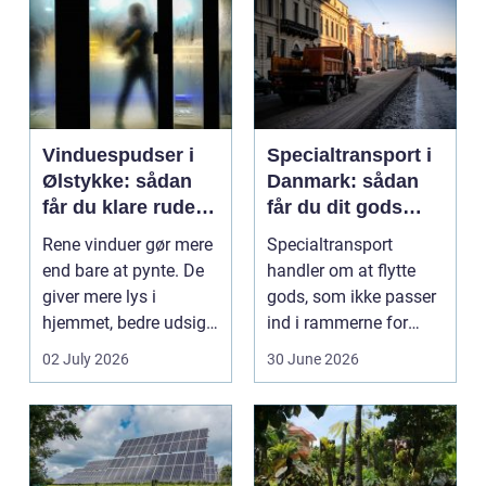
Vinduespudser i
Specialtransport i
Ølstykke: sådan
Danmark: sådan
får du klare ruder
får du dit gods
året rundt
sikkert frem
Rene vinduer gør mere
Specialtransport
end bare at pynte. De
handler om at flytte
giver mere lys i
gods, som ikke passer
hjemmet, bedre udsigt
ind i rammerne for
og et p&ae...
almindelig
02 July 2026
30 June 2026
godstransp...