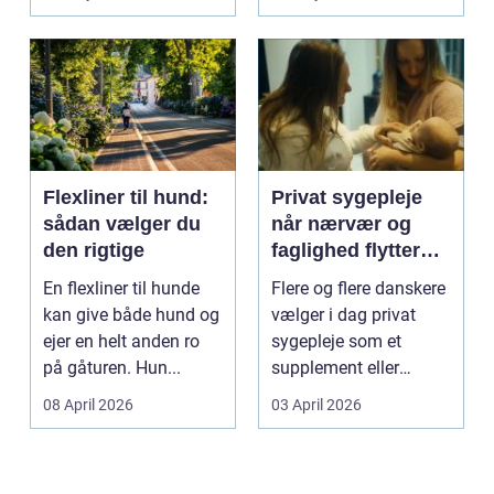
Flexliner til hund:
Privat sygepleje
sådan vælger du
når nærvær og
den rigtige
faglighed flytter
hjem i stuen
En flexliner til hunde
Flere og flere danskere
kan give både hund og
vælger i dag privat
ejer en helt anden ro
sygepleje som et
på gåturen. Hun...
supplement eller
alternativ til det off...
08 April 2026
03 April 2026