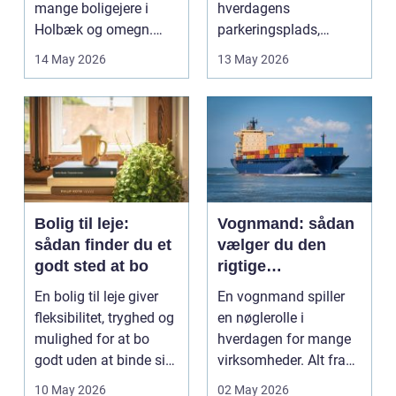
mange boligejere i
hverdagens
Holbæk og omegn.
parkeringsplads,
Flere ønsker at sæn...
terrasse eller
14 May 2026
13 May 2026
gårdsplads både pæn
og pra...
Bolig til leje:
Vognmand: sådan
sådan finder du et
vælger du den
godt sted at bo
rigtige
samarbejdspartner
En bolig til leje giver
En vognmand spiller
fleksibilitet, tryghed og
en nøglerolle i
mulighed for at bo
hverdagen for mange
godt uden at binde sig
virksomheder. Alt fra
ø...
byggematerialer...
10 May 2026
02 May 2026