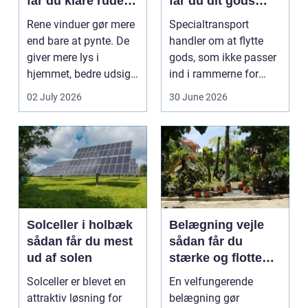
får du klare ruder
får du dit gods
året rundt
sikkert frem
Rene vinduer gør mere
Specialtransport
end bare at pynte. De
handler om at flytte
giver mere lys i
gods, som ikke passer
hjemmet, bedre udsigt
ind i rammerne for
og et p&ae...
almindelig
02 July 2026
30 June 2026
godstransp...
Solceller i holbæk
Belægning vejle
sådan får du mest
sådan får du
ud af solen
stærke og flotte
udendørs arealer
Solceller er blevet en
En velfungerende
attraktiv løsning for
belægning gør