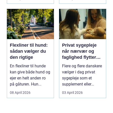
Flexliner til hund:
Privat sygepleje
sådan vælger du
når nærvær og
den rigtige
faglighed flytter
hjem i stuen
En flexliner til hunde
Flere og flere danskere
kan give både hund og
vælger i dag privat
ejer en helt anden ro
sygepleje som et
på gåturen. Hun...
supplement eller
alternativ til det off...
08 April 2026
03 April 2026