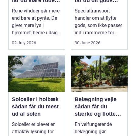
får du klare ruder
får du dit gods
året rundt
sikkert frem
Rene vinduer gør mere
Specialtransport
end bare at pynte. De
handler om at flytte
giver mere lys i
gods, som ikke passer
hjemmet, bedre udsigt
ind i rammerne for
og et p&ae...
almindelig
02 July 2026
30 June 2026
godstransp...
Solceller i holbæk
Belægning vejle
sådan får du mest
sådan får du
ud af solen
stærke og flotte
udendørs arealer
Solceller er blevet en
En velfungerende
attraktiv løsning for
belægning gør