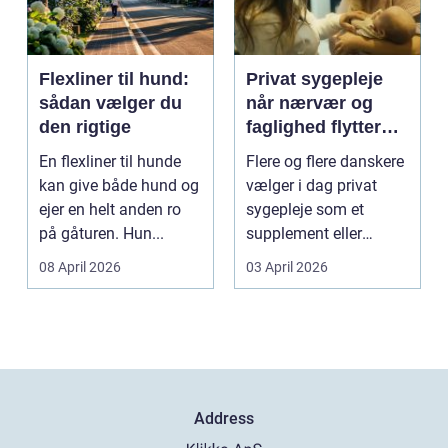
Flexliner til hund:
Privat sygepleje
sådan vælger du
når nærvær og
den rigtige
faglighed flytter
hjem i stuen
En flexliner til hunde
Flere og flere danskere
kan give både hund og
vælger i dag privat
ejer en helt anden ro
sygepleje som et
på gåturen. Hun...
supplement eller
alternativ til det off...
08 April 2026
03 April 2026
Address