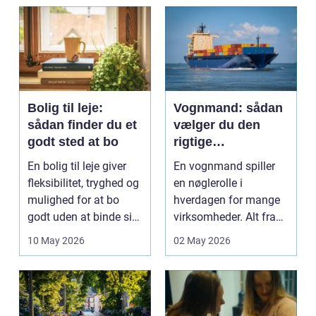
og pra...
Bolig til leje:
Vognmand: sådan
sådan finder du et
vælger du den
godt sted at bo
rigtige
samarbejdspartner
En bolig til leje giver
En vognmand spiller
fleksibilitet, tryghed og
en nøglerolle i
mulighed for at bo
hverdagen for mange
godt uden at binde sig
virksomheder. Alt fra
ø...
byggematerialer...
10 May 2026
02 May 2026