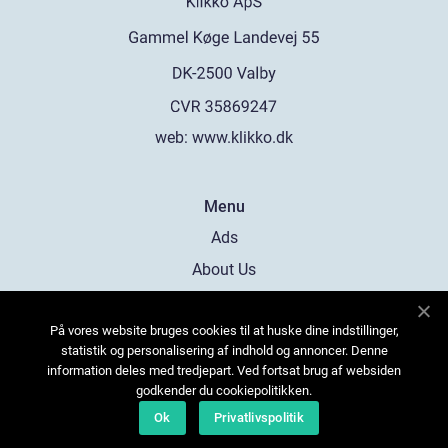
web:
www.klikko.dk
Menu
Ads
About Us
Cookies
På vores website bruges cookies til at huske dine indstillinger,
Contact
statistik og personalisering af indhold og annoncer. Denne
Sitemap
information deles med tredjepart. Ved fortsat brug af websiden
godkender du cookiepolitikken.
Ok
Privatlivspolitik