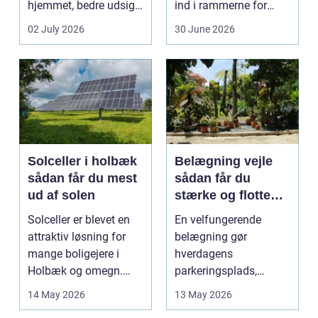
hjemmet, bedre udsigt
ind i rammerne for
og et p&ae...
almindelig
02 July 2026
30 June 2026
godstransp...
Solceller i holbæk
Belægning vejle
sådan får du mest
sådan får du
ud af solen
stærke og flotte
udendørs arealer
Solceller er blevet en
En velfungerende
attraktiv løsning for
belægning gør
mange boligejere i
hverdagens
Holbæk og omegn.
parkeringsplads,
Flere ønsker at sæn...
terrasse eller
14 May 2026
13 May 2026
gårdsplads både pæn