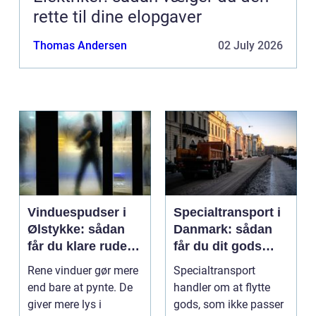
rette til dine elopgaver
Thomas Andersen
02 July 2026
Vinduespudser i
Specialtransport i
Ølstykke: sådan
Danmark: sådan
får du klare ruder
får du dit gods
året rundt
sikkert frem
Rene vinduer gør mere
Specialtransport
end bare at pynte. De
handler om at flytte
giver mere lys i
gods, som ikke passer