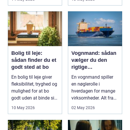
gårdsplads både pæn
og pra...
Bolig til leje:
Vognmand: sådan
sådan finder du et
vælger du den
godt sted at bo
rigtige
samarbejdspartner
En bolig til leje giver
En vognmand spiller
fleksibilitet, tryghed og
en nøglerolle i
mulighed for at bo
hverdagen for mange
godt uden at binde sig
virksomheder. Alt fra
ø...
byggematerialer...
10 May 2026
02 May 2026