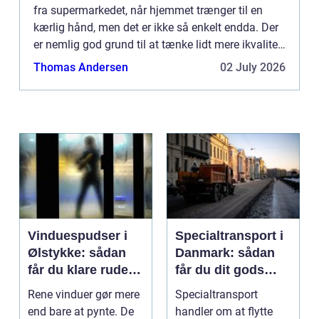
fra supermarkedet, når hjemmet trænger til en
kærlig hånd, men det er ikke så enkelt endda. Der
er nemlig god grund til at tænke lidt mere ikvalitet,
når du maler – det fortæller en maler i Næstved.
Thomas Andersen
02 July 2026
Sk...
Vinduespudser i
Specialtransport i
Ølstykke: sådan
Danmark: sådan
får du klare ruder
får du dit gods
året rundt
sikkert frem
Rene vinduer gør mere
Specialtransport
end bare at pynte. De
handler om at flytte