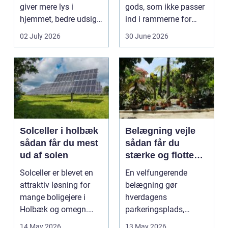
giver mere lys i
gods, som ikke passer
hjemmet, bedre udsigt
ind i rammerne for
og et p&ae...
almindelig
02 July 2026
30 June 2026
godstransp...
Solceller i holbæk
Belægning vejle
sådan får du mest
sådan får du
ud af solen
stærke og flotte
udendørs arealer
Solceller er blevet en
En velfungerende
attraktiv løsning for
belægning gør
mange boligejere i
hverdagens
Holbæk og omegn.
parkeringsplads,
Flere ønsker at sæn...
terrasse eller
14 May 2026
13 May 2026