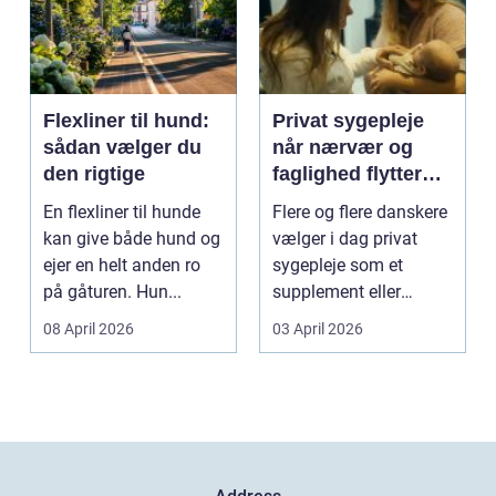
Flexliner til hund:
Privat sygepleje
sådan vælger du
når nærvær og
den rigtige
faglighed flytter
hjem i stuen
En flexliner til hunde
Flere og flere danskere
kan give både hund og
vælger i dag privat
ejer en helt anden ro
sygepleje som et
på gåturen. Hun...
supplement eller
alternativ til det off...
08 April 2026
03 April 2026