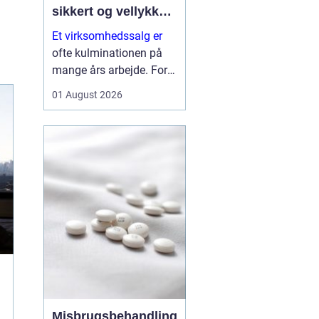
sikkert og vellykket
salg
Et virksomhedssalg er
ofte kulminationen på
mange års arbejde. For
nogle ejere handler det
01 August 2026
om at trække sig tilbage.
For andre er det et
strategisk skridt for at
frigøre kapital til nye
investeringer. Uanset
årsagen er...
Misbrugsbehandling