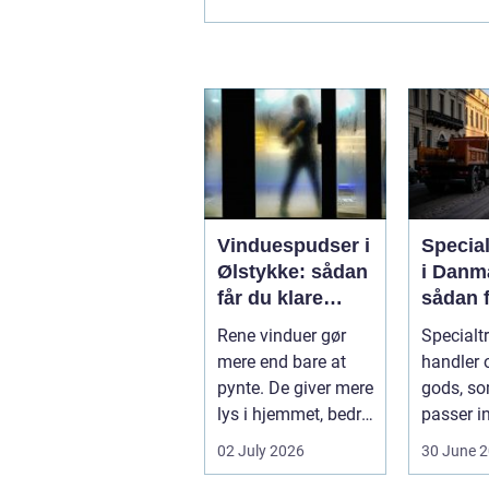
Vinduespudser i
Specia
Ølstykke: sådan
i Danm
får du klare
sådan f
ruder året rundt
gods si
Rene vinduer gør
Specialt
frem
mere end bare at
handler o
pynte. De giver mere
gods, so
lys i hjemmet, bedre
passer in
udsigt og et p&ae...
rammern
02 July 2026
30 June 
almindel