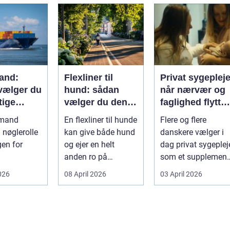
sp...
pæn og pra...
and:
Flexliner til
Privat sygeplej
vælger du
hund: sådan
når nærvær og
tige
vælger du den
faglighed flytter
ejdspart
rigtige
hjem i stuen
nmand
En flexliner til hunde
Flere og flere
n nøglerolle
kan give både hund
danskere vælger i
gen for
og ejer en helt
dag privat sygeplej
anden ro på
som et supplement
eder. Alt
gåturen. Hun...
eller alternativ til d
026
08 April 2026
03 April 2026
off...
erialer...