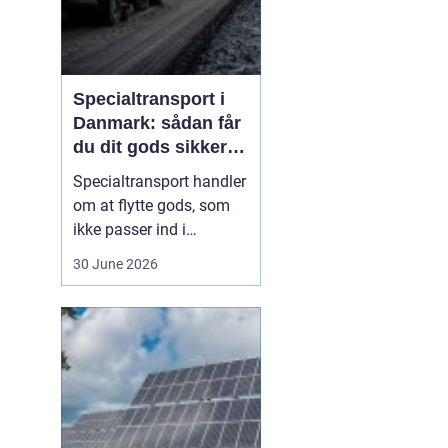
Specialtransport i
Danmark: sådan får
du dit gods sikkert
frem
Specialtransport handler
om at flytte gods, som
ikke passer ind i
rammerne for almindelig
30 June 2026
godstransport. Det kan
være for højt, for bredt,
for langt eller for tungt til
bare at kunne læsses på
en almindelig lastbil.
Når...