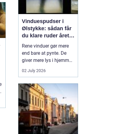
Vinduespudser i
Ølstykke: sådan får
du klare ruder året
rundt
e
Rene vinduer gør mere
end bare at pynte. De
giver mere lys i hjemmet,
bedre udsigt og et
02 July 2026
pænere indtryk, når
gæster eller kunder
e
træder ind. Mange i
Ølstykke står dog med
et
samme udfordring:
Tiden, kræf...