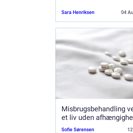
Sara Henriksen
04 A
Misbrugsbehandling vejen til
et liv uden afhængigh
Sofie Sørensen
12