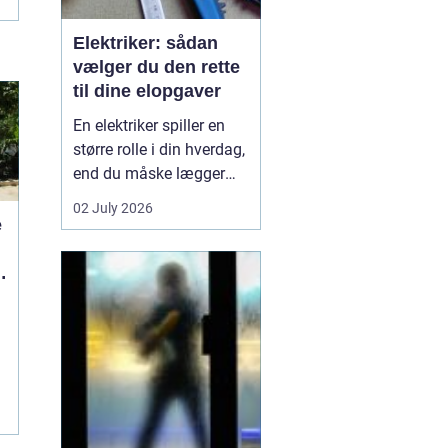
Elektriker: sådan
vælger du den rette
til dine elopgaver
En elektriker spiller en
større rolle i din hverdag,
end du måske lægger
mærke til. Alt fra lys i
02 July 2026
stuen, stikkontakter i
e
køkkenet og
internetforbindelse til
sikkerhedsanlæg og
ventilation kræver
professione...