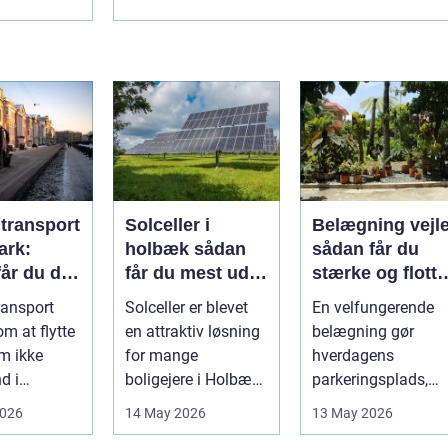
ltransport
Solceller i
Belægning vejl
ark:
holbæk sådan
sådan får du
år du dit
får du mest ud
stærke og flotte
kkert
af solen
udendørs
ransport
Solceller er blevet
En velfungerende
arealer
m at flytte
en attraktiv løsning
belægning gør
m ikke
for mange
hverdagens
d i
boligejere i Holbæk
parkeringsplads,
e for
og omegn. Flere
terrasse eller
2026
14 May 2026
13 May 2026
ig
ønsker at sæn...
gårdsplads både