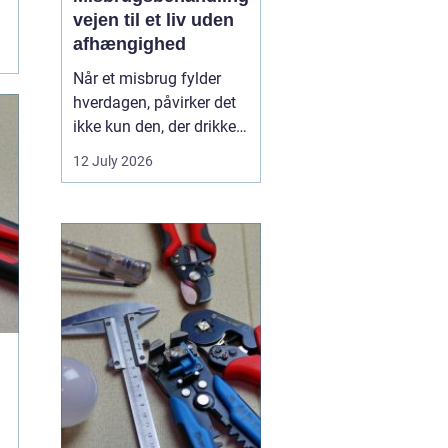
vejen til et liv uden
afhængighed
Når et misbrug fylder
hverdagen, påvirker det
ikke kun den, der drikker,
tager stoffer eller
12 July 2026
medicin. Det rammer
også familie, venner og
arbejdsliv. Mange venter
længe med at søge
hjælp, fordi skam, frygt
og usikkerhed står i
vejen. Men professionel
...