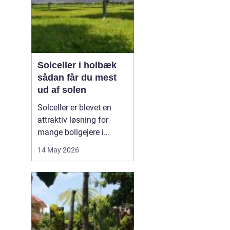
Solceller i holbæk
sådan får du mest
ud af solen
Solceller er blevet en
attraktiv løsning for
mange boligejere i
Holbæk og omegn. Flere
14 May 2026
ønsker at sænke
elregningen og samtidig
gøre noget godt for
klimaet. Med de stigende
energipriser og en øget
interesse for grøn