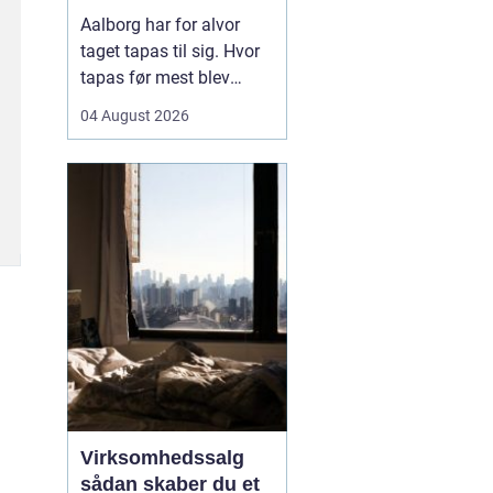
Aalborg har for alvor
taget tapas til sig. Hvor
tapas før mest blev
forbundet med små,
04 August 2026
spanske barer, er
konceptet i dag blevet
fortolket på nye måder
med danske råvarer og
nordiske smage. Mange
vælger tapas til både
hverdag og fest, fordi det
samler...
Virksomhedssalg
sådan skaber du et