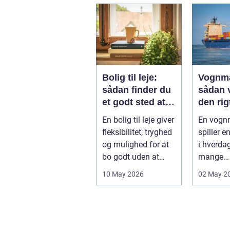
godstran
Bolig til leje:
Vognm
sådan finder du
sådan 
et godt sted at
den rig
bo
samarb
En bolig til leje giver
En vog
ner
fleksibilitet, tryghed
spiller e
og mulighed for at
i hverda
bo godt uden at
mange
binde sig ø...
virksomh
10 May 2026
02 May 2
fra
byggemat