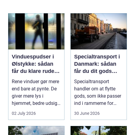
Vinduespudser i
Specialtransport i
Ølstykke: sådan
Danmark: sådan
får du klare ruder
får du dit gods
året rundt
sikkert frem
Rene vinduer gør mere
Specialtransport
end bare at pynte. De
handler om at flytte
giver mere lys i
gods, som ikke passer
hjemmet, bedre udsigt
ind i rammerne for
og et p&ae...
almindelig
02 July 2026
30 June 2026
godstransp...