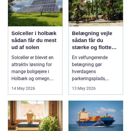
Solceller i holbæk
Belægning vejle
sådan får du mest
sådan får du
ud af solen
stærke og flotte
udendørs arealer
Solceller er blevet en
En velfungerende
attraktiv løsning for
belægning gør
mange boligejere i
hverdagens
Holbæk og omegn.
parkeringsplads,
Flere ønsker at sæn...
terrasse eller
14 May 2026
13 May 2026
gårdsplads både pæn
og pra...