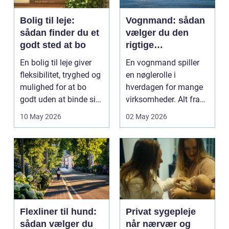
Bolig til leje:
Vognmand: sådan
sådan finder du et
vælger du den
godt sted at bo
rigtige
samarbejdspartner
En bolig til leje giver
En vognmand spiller
fleksibilitet, tryghed og
en nøglerolle i
mulighed for at bo
hverdagen for mange
godt uden at binde sig
virksomheder. Alt fra
ø...
byggematerialer...
10 May 2026
02 May 2026
Flexliner til hund:
Privat sygepleje
sådan vælger du
når nærvær og