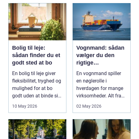
og pra...
Bolig til leje:
Vognmand: sådan
sådan finder du et
vælger du den
godt sted at bo
rigtige
samarbejdspartner
En bolig til leje giver
En vognmand spiller
fleksibilitet, tryghed og
en nøglerolle i
mulighed for at bo
hverdagen for mange
godt uden at binde sig
virksomheder. Alt fra
ø...
byggematerialer...
10 May 2026
02 May 2026