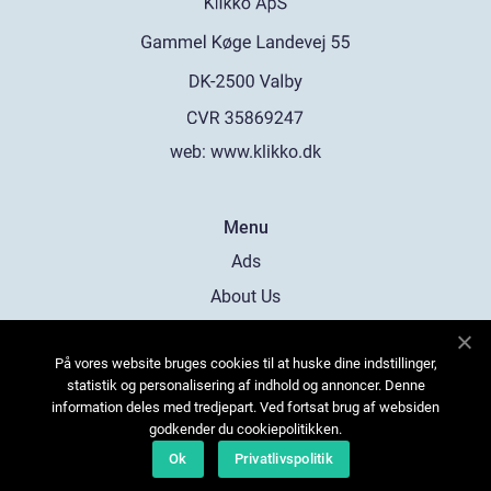
web:
www.klikko.dk
Menu
Ads
About Us
Cookies
På vores website bruges cookies til at huske dine indstillinger,
Contact
statistik og personalisering af indhold og annoncer. Denne
Sitemap
information deles med tredjepart. Ved fortsat brug af websiden
godkender du cookiepolitikken.
Ok
Privatlivspolitik