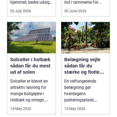
hjemmet, bedre udsigt
ind i rammerne for
og et p&ae...
almindelig
02 July 2026
30 June 2026
godstransp...
Solceller i holbæk
Belægning vejle
sådan får du mest
sådan får du
ud af solen
stærke og flotte
udendørs arealer
Solceller er blevet en
En velfungerende
attraktiv løsning for
belægning gør
mange boligejere i
hverdagens
Holbæk og omegn.
parkeringsplads,
Flere ønsker at sæn...
terrasse eller
14 May 2026
13 May 2026
gårdsplads både pæn