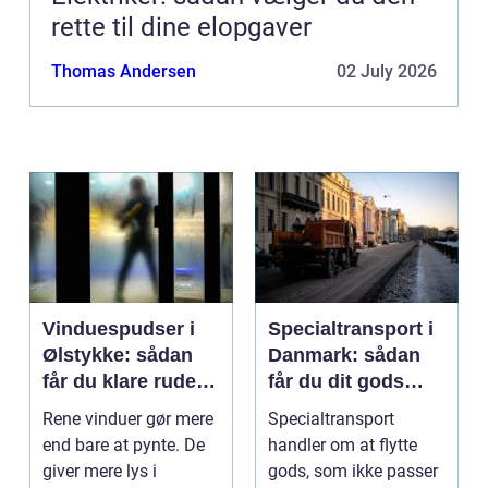
rette til dine elopgaver
Thomas Andersen
02 July 2026
Vinduespudser i
Specialtransport i
Ølstykke: sådan
Danmark: sådan
får du klare ruder
får du dit gods
året rundt
sikkert frem
Rene vinduer gør mere
Specialtransport
end bare at pynte. De
handler om at flytte
giver mere lys i
gods, som ikke passer