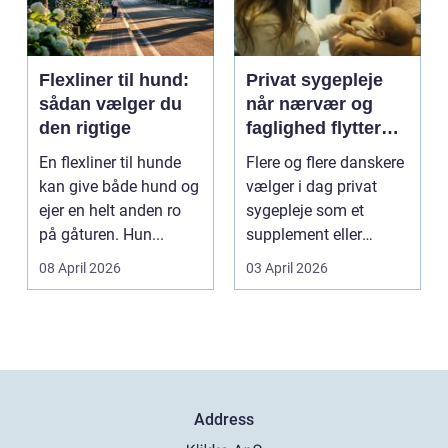
Flexliner til hund:
Privat sygepleje
sådan vælger du
når nærvær og
den rigtige
faglighed flytter
hjem i stuen
En flexliner til hunde
Flere og flere danskere
kan give både hund og
vælger i dag privat
ejer en helt anden ro
sygepleje som et
på gåturen. Hun...
supplement eller
alternativ til det off...
08 April 2026
03 April 2026
Address