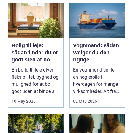
og pra...
Bolig til leje:
Vognmand: sådan
sådan finder du et
vælger du den
godt sted at bo
rigtige
samarbejdspartner
En bolig til leje giver
En vognmand spiller
fleksibilitet, tryghed og
en nøglerolle i
mulighed for at bo
hverdagen for mange
godt uden at binde sig
virksomheder. Alt fra
ø...
byggematerialer...
10 May 2026
02 May 2026