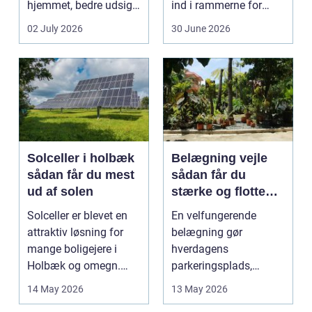
hjemmet, bedre udsigt
ind i rammerne for
og et p&ae...
almindelig
02 July 2026
30 June 2026
godstransp...
Solceller i holbæk
Belægning vejle
sådan får du mest
sådan får du
ud af solen
stærke og flotte
udendørs arealer
Solceller er blevet en
En velfungerende
attraktiv løsning for
belægning gør
mange boligejere i
hverdagens
Holbæk og omegn.
parkeringsplads,
Flere ønsker at sæn...
terrasse eller
14 May 2026
13 May 2026
gårdsplads både pæn