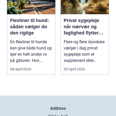
Flexliner til hund:
Privat sygepleje
sådan vælger du
når nærvær og
den rigtige
faglighed flytter
hjem i stuen
En flexliner til hunde
Flere og flere danskere
kan give både hund og
vælger i dag privat
ejer en helt anden ro
sygepleje som et
på gåturen. Hun...
supplement eller
alternativ til det off...
08 April 2026
03 April 2026
Address