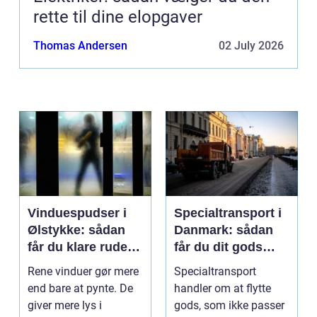
rette til dine elopgaver
Thomas Andersen
02 July 2026
Vinduespudser i
Specialtransport i
Ølstykke: sådan
Danmark: sådan
får du klare ruder
får du dit gods
året rundt
sikkert frem
Rene vinduer gør mere
Specialtransport
end bare at pynte. De
handler om at flytte
giver mere lys i
gods, som ikke passer