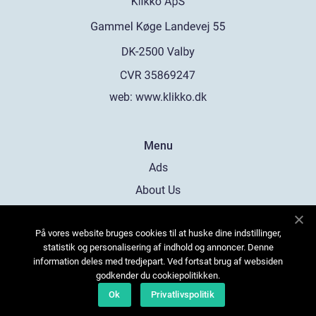
web:
www.klikko.dk
Menu
Ads
About Us
Cookies
På vores website bruges cookies til at huske dine indstillinger,
Contact
statistik og personalisering af indhold og annoncer. Denne
Sitemap
information deles med tredjepart. Ved fortsat brug af websiden
godkender du cookiepolitikken.
Ok
Privatlivspolitik