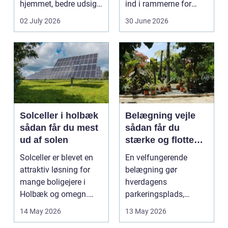
hjemmet, bedre udsigt
ind i rammerne for
og et p&ae...
almindelig
02 July 2026
30 June 2026
godstransp...
Solceller i holbæk
Belægning vejle
sådan får du mest
sådan får du
ud af solen
stærke og flotte
udendørs arealer
Solceller er blevet en
En velfungerende
attraktiv løsning for
belægning gør
mange boligejere i
hverdagens
Holbæk og omegn.
parkeringsplads,
Flere ønsker at sæn...
terrasse eller
14 May 2026
13 May 2026
gårdsplads både pæn