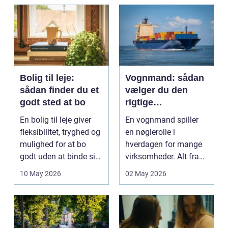
og pra...
Bolig til leje:
Vognmand: sådan
sådan finder du et
vælger du den
godt sted at bo
rigtige
samarbejdspartner
En bolig til leje giver
En vognmand spiller
fleksibilitet, tryghed og
en nøglerolle i
mulighed for at bo
hverdagen for mange
godt uden at binde sig
virksomheder. Alt fra
ø...
byggematerialer...
10 May 2026
02 May 2026