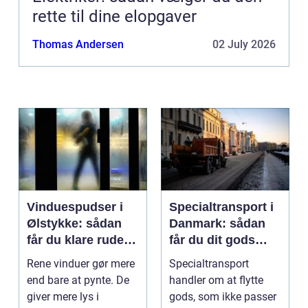
rette til dine elopgaver
Thomas Andersen
02 July 2026
Vinduespudser i
Specialtransport i
Ølstykke: sådan
Danmark: sådan
får du klare ruder
får du dit gods
året rundt
sikkert frem
Rene vinduer gør mere
Specialtransport
end bare at pynte. De
handler om at flytte
giver mere lys i
gods, som ikke passer