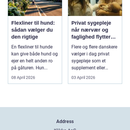
Flexliner til hund:
Privat sygepleje
sådan vælger du
når nærvær og
den rigtige
faglighed flytter
hjem i stuen
En flexliner til hunde
Flere og flere danskere
kan give både hund og
vælger i dag privat
ejer en helt anden ro
sygepleje som et
på gåturen. Hun...
supplement eller
alternativ til det off...
08 April 2026
03 April 2026
Address