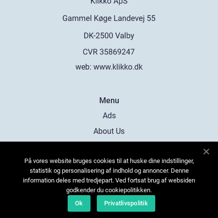
web:
www.klikko.dk
Menu
Ads
About Us
Cookies
På vores website bruges cookies til at huske dine indstillinger,
Contact
statistik og personalisering af indhold og annoncer. Denne
Sitemap
information deles med tredjepart. Ved fortsat brug af websiden
godkender du cookiepolitikken.
Ok
Privatlivspolitik