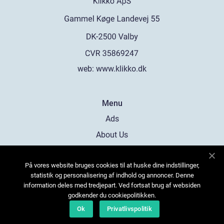
web:
www.klikko.dk
Menu
Ads
About Us
Cookies
På vores website bruges cookies til at huske dine indstillinger,
Contact
statistik og personalisering af indhold og annoncer. Denne
Sitemap
information deles med tredjepart. Ved fortsat brug af websiden
godkender du cookiepolitikken.
Ok
Privatlivspolitik