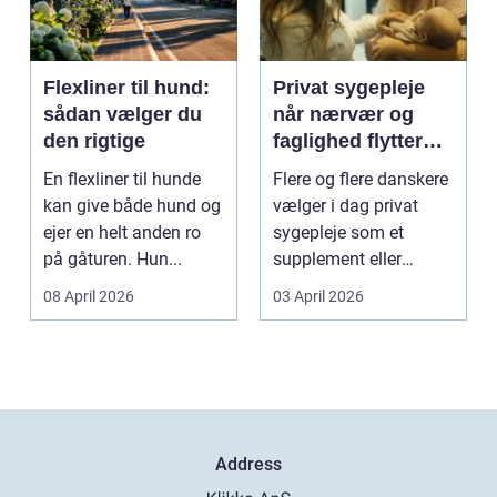
Flexliner til hund:
Privat sygepleje
sådan vælger du
når nærvær og
den rigtige
faglighed flytter
hjem i stuen
En flexliner til hunde
Flere og flere danskere
kan give både hund og
vælger i dag privat
ejer en helt anden ro
sygepleje som et
på gåturen. Hun...
supplement eller
alternativ til det off...
08 April 2026
03 April 2026
Address