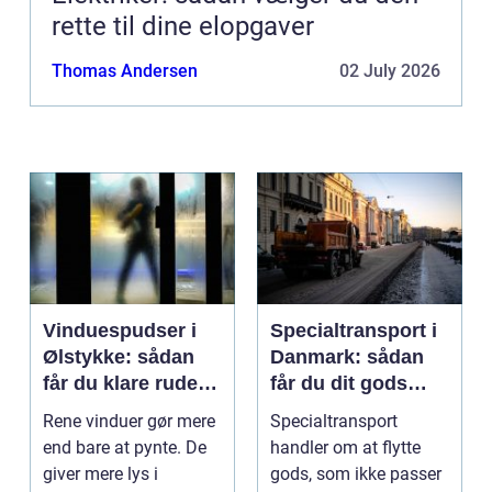
rette til dine elopgaver
Thomas Andersen
02 July 2026
Vinduespudser i
Specialtransport i
Ølstykke: sådan
Danmark: sådan
får du klare ruder
får du dit gods
året rundt
sikkert frem
Rene vinduer gør mere
Specialtransport
end bare at pynte. De
handler om at flytte
giver mere lys i
gods, som ikke passer