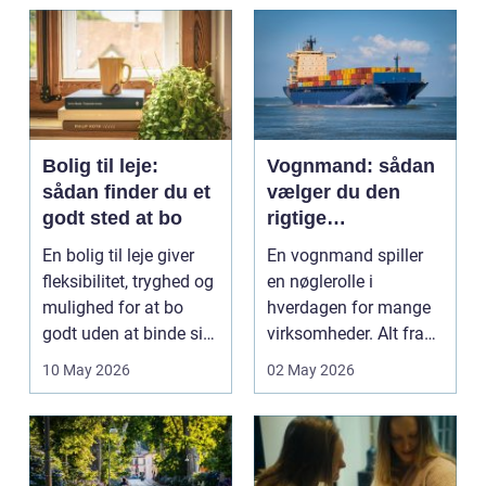
og pra...
Bolig til leje:
Vognmand: sådan
sådan finder du et
vælger du den
godt sted at bo
rigtige
samarbejdspartner
En bolig til leje giver
En vognmand spiller
fleksibilitet, tryghed og
en nøglerolle i
mulighed for at bo
hverdagen for mange
godt uden at binde sig
virksomheder. Alt fra
ø...
byggematerialer...
10 May 2026
02 May 2026