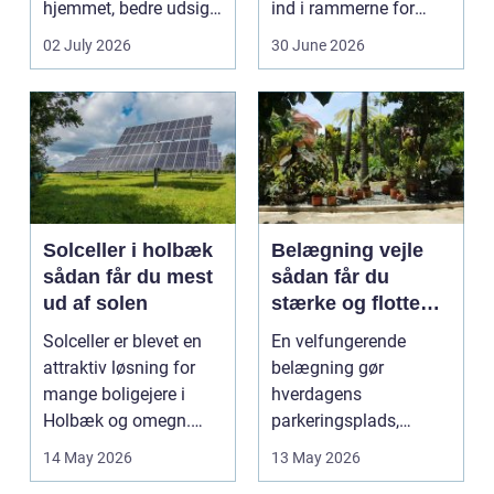
hjemmet, bedre udsigt
ind i rammerne for
og et p&ae...
almindelig
02 July 2026
30 June 2026
godstransp...
Solceller i holbæk
Belægning vejle
sådan får du mest
sådan får du
ud af solen
stærke og flotte
udendørs arealer
Solceller er blevet en
En velfungerende
attraktiv løsning for
belægning gør
mange boligejere i
hverdagens
Holbæk og omegn.
parkeringsplads,
Flere ønsker at sæn...
terrasse eller
14 May 2026
13 May 2026
gårdsplads både pæn