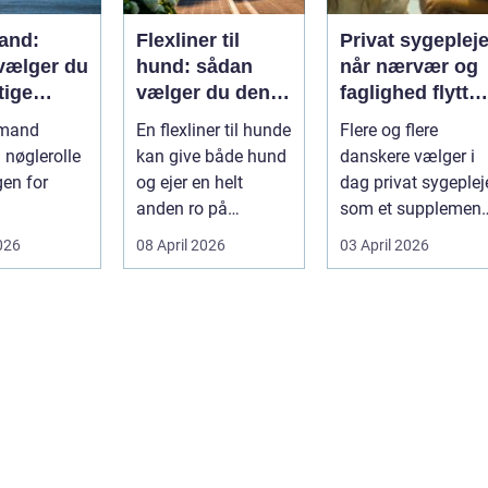
and:
Flexliner til
Privat sygeplej
vælger du
hund: sådan
når nærvær og
tige
vælger du den
faglighed flytter
ejdspart
rigtige
hjem i stuen
nmand
En flexliner til hunde
Flere og flere
n nøglerolle
kan give både hund
danskere vælger i
gen for
og ejer en helt
dag privat sygeplej
anden ro på
som et supplement
eder. Alt
gåturen. Hun...
eller alternativ til d
026
08 April 2026
03 April 2026
off...
erialer...