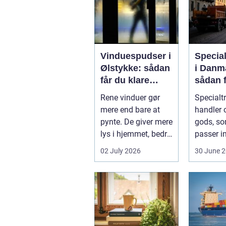
Vinduespudser i
Specia
Ølstykke: sådan
i Danm
får du klare
sådan f
ruder året rundt
gods si
Rene vinduer gør
Specialt
frem
mere end bare at
handler o
pynte. De giver mere
gods, so
lys i hjemmet, bedre
passer in
udsigt og et p&ae...
rammern
02 July 2026
30 June 
almindel
godstran