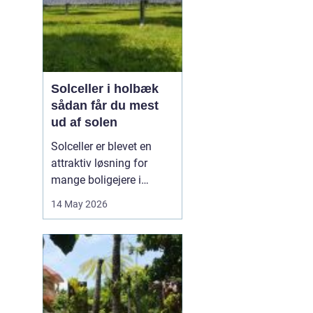
Solceller i holbæk
sådan får du mest
ud af solen
Solceller er blevet en
attraktiv løsning for
mange boligejere i
Holbæk og omegn. Flere
14 May 2026
ønsker at sænke
elregningen og samtidig
gøre noget godt for
klimaet. Med de stigende
energipriser og en øget
interesse for grøn