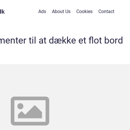
dk
Ads
About Us
Cookies
Contact
menter til at dække et flot bord