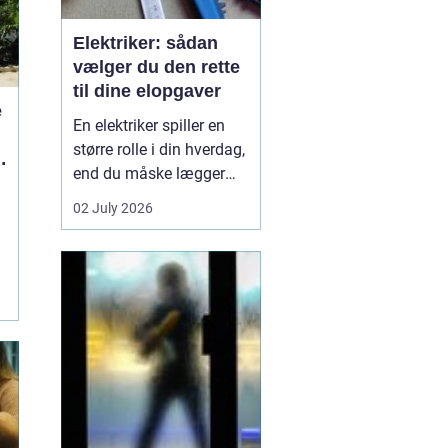
Elektriker: sådan
vælger du den rette
til dine elopgaver
e
En elektriker spiller en
større rolle i din hverdag,
end du måske lægger
mærke til. Alt fra lys i
02 July 2026
stuen, stikkontakter i
køkkenet og
internetforbindelse til
sikkerhedsanlæg og
ventilation kræver
professione...