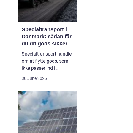
Specialtransport i
Danmark: sådan får
du dit gods sikkert
frem
Specialtransport handler
om at flytte gods, som
ikke passer ind i
rammerne for almindelig
30 June 2026
godstransport. Det kan
være for højt, for bredt,
for langt eller for tungt til
bare at kunne læsses på
en almindelig lastbil.
Når...