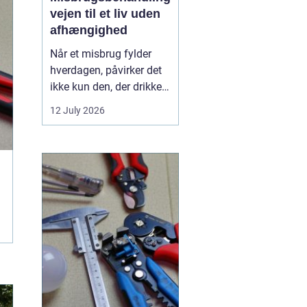
vejen til et liv uden
afhængighed
Når et misbrug fylder
hverdagen, påvirker det
ikke kun den, der drikker,
tager stoffer eller
12 July 2026
medicin. Det rammer
også familie, venner og
arbejdsliv. Mange venter
længe med at søge
hjælp, fordi skam, frygt
og usikkerhed står i
vejen. Men professionel
...