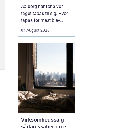
Aalborg har for alvor
taget tapas til sig. Hvor
tapas før mest blev
forbundet med små,
04 August 2026
spanske barer, er
konceptet i dag blevet
fortolket på nye måder
med danske råvarer og
nordiske smage. Mange
vælger tapas til både
hverdag og fest, fordi det
samler...
Virksomhedssalg
sådan skaber du et