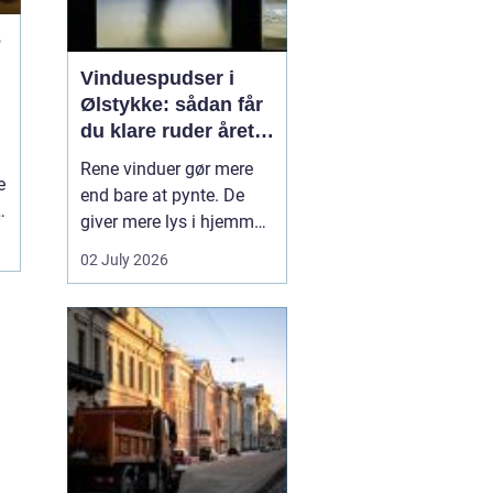
e
Vinduespudser i
Ølstykke: sådan får
du klare ruder året
rundt
Rene vinduer gør mere
e
end bare at pynte. De
giver mere lys i hjemmet,
et
bedre udsigt og et
02 July 2026
pænere indtryk, når
gæster eller kunder
træder ind. Mange i
Ølstykke står dog med
samme udfordring:
Tiden, kræf...