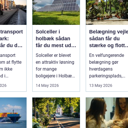
ltransport
Solceller i
Belægning vejl
ark:
holbæk sådan
sådan får du
år du dit
får du mest ud
stærke og flotte
kkert
af solen
udendørs
ransport
Solceller er blevet
En velfungerende
arealer
m at flytte
en attraktiv løsning
belægning gør
m ikke
for mange
hverdagens
d i
boligejere i Holbæk
parkeringsplads,
e for
og omegn. Flere
terrasse eller
2026
14 May 2026
13 May 2026
ig
ønsker at sæn...
gårdsplads både
sp...
pæn og pra...