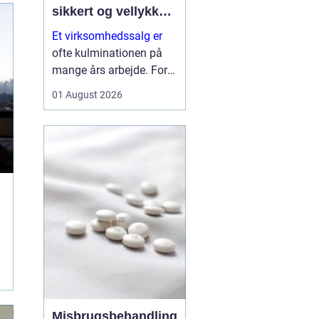
sikkert og vellykket
salg
Et virksomhedssalg er
ofte kulminationen på
mange års arbejde. For
nogle ejere handler det
01 August 2026
om at trække sig tilbage.
For andre er det et
strategisk skridt for at
frigøre kapital til nye
investeringer. Uanset
årsagen er...
Misbrugsbehandling