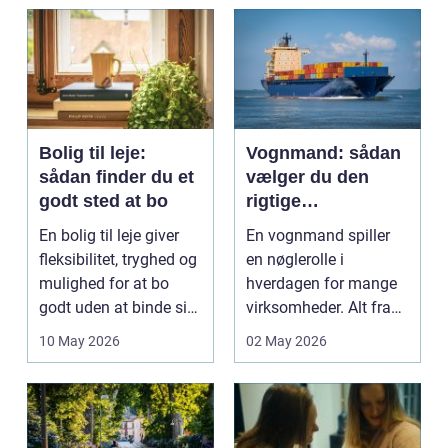
og pra...
Bolig til leje:
Vognmand: sådan
sådan finder du et
vælger du den
godt sted at bo
rigtige
samarbejdspartner
En bolig til leje giver
En vognmand spiller
fleksibilitet, tryghed og
en nøglerolle i
mulighed for at bo
hverdagen for mange
godt uden at binde sig
virksomheder. Alt fra
ø...
byggematerialer...
10 May 2026
02 May 2026