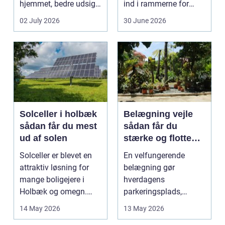
hjemmet, bedre udsigt
ind i rammerne for
og et p&ae...
almindelig
02 July 2026
30 June 2026
godstransp...
Solceller i holbæk
Belægning vejle
sådan får du mest
sådan får du
ud af solen
stærke og flotte
udendørs arealer
Solceller er blevet en
En velfungerende
attraktiv løsning for
belægning gør
mange boligejere i
hverdagens
Holbæk og omegn.
parkeringsplads,
Flere ønsker at sæn...
terrasse eller
14 May 2026
13 May 2026
gårdsplads både pæn