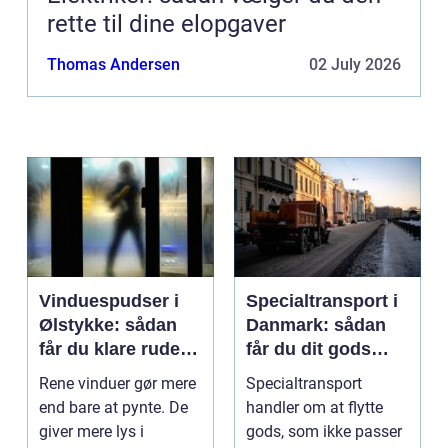
rette til dine elopgaver
Thomas Andersen
02 July 2026
Vinduespudser i
Specialtransport i
Ølstykke: sådan
Danmark: sådan
får du klare ruder
får du dit gods
året rundt
sikkert frem
Rene vinduer gør mere
Specialtransport
end bare at pynte. De
handler om at flytte
giver mere lys i
gods, som ikke passer