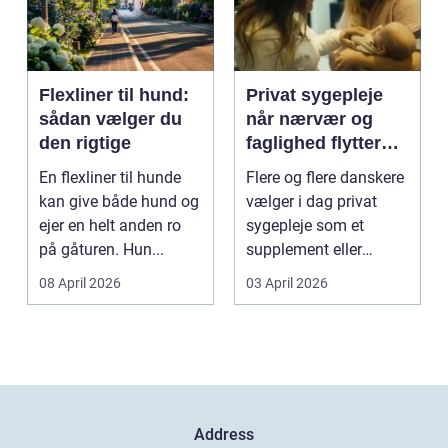
Flexliner til hund:
Privat sygepleje
sådan vælger du
når nærvær og
den rigtige
faglighed flytter
hjem i stuen
En flexliner til hunde
Flere og flere danskere
kan give både hund og
vælger i dag privat
ejer en helt anden ro
sygepleje som et
på gåturen. Hun...
supplement eller
alternativ til det off...
08 April 2026
03 April 2026
Address