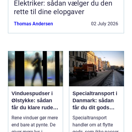
Elektriker: sådan vælger du den
rette til dine elopgaver
Thomas Andersen
02 July 2026
Vinduespudser i
Specialtransport i
Ølstykke: sådan
Danmark: sådan
får du klare ruder
får du dit gods
året rundt
sikkert frem
Rene vinduer gør mere
Specialtransport
end bare at pynte. De
handler om at flytte
giver mere lys i
gods, som ikke passer