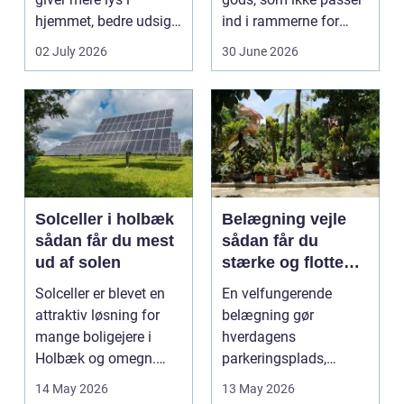
hjemmet, bedre udsigt
ind i rammerne for
og et p&ae...
almindelig
02 July 2026
30 June 2026
godstransp...
Solceller i holbæk
Belægning vejle
sådan får du mest
sådan får du
ud af solen
stærke og flotte
udendørs arealer
Solceller er blevet en
En velfungerende
attraktiv løsning for
belægning gør
mange boligejere i
hverdagens
Holbæk og omegn.
parkeringsplads,
Flere ønsker at sæn...
terrasse eller
14 May 2026
13 May 2026
gårdsplads både pæn