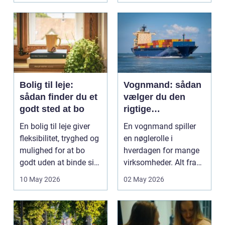
og pra...
Bolig til leje:
Vognmand: sådan
sådan finder du et
vælger du den
godt sted at bo
rigtige
samarbejdspartner
En bolig til leje giver
En vognmand spiller
fleksibilitet, tryghed og
en nøglerolle i
mulighed for at bo
hverdagen for mange
godt uden at binde sig
virksomheder. Alt fra
ø...
byggematerialer...
10 May 2026
02 May 2026