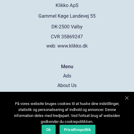
web:
www.klikko.dk
Menu
Ads
About Us
Cookies
På vores website bruges cookies til at huske dine indstillinger,
Contact
statistik og personalisering af indhold og annoncer. Denne
Sitemap
information deles med tredjepart. Ved fortsat brug af websiden
godkender du cookiepolitikken.
Ok
Privatlivspolitik