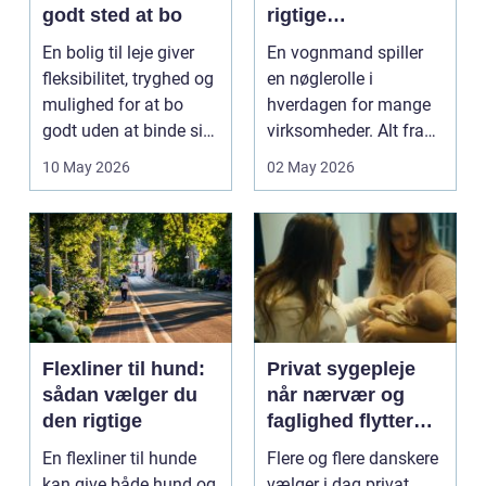
godt sted at bo
rigtige
samarbejdspartner
En bolig til leje giver
En vognmand spiller
fleksibilitet, tryghed og
en nøglerolle i
mulighed for at bo
hverdagen for mange
godt uden at binde sig
virksomheder. Alt fra
ø...
byggematerialer...
10 May 2026
02 May 2026
Flexliner til hund:
Privat sygepleje
sådan vælger du
når nærvær og
den rigtige
faglighed flytter
hjem i stuen
En flexliner til hunde
Flere og flere danskere
kan give både hund og
vælger i dag privat