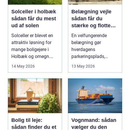
Solceller i holbæk
Belægning vejle
sådan får du mest
sådan får du
ud af solen
stærke og flotte
udendørs arealer
Solceller er blevet en
En velfungerende
attraktiv løsning for
belægning gør
mange boligejere i
hverdagens
Holbæk og omegn.
parkeringsplads,
Flere ønsker at sæn...
terrasse eller
14 May 2026
13 May 2026
gårdsplads både pæn
og pra...
Bolig til leje:
Vognmand: sådan
sådan finder du et
vælger du den