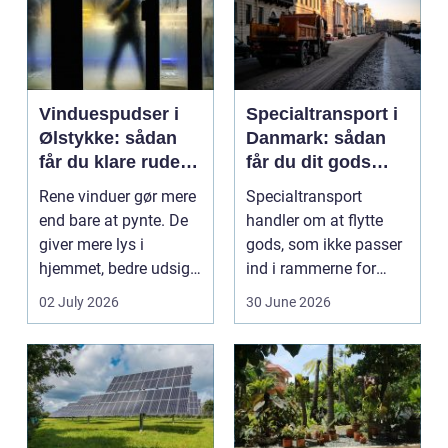
Vinduespudser i
Specialtransport i
Ølstykke: sådan
Danmark: sådan
får du klare ruder
får du dit gods
året rundt
sikkert frem
Rene vinduer gør mere
Specialtransport
end bare at pynte. De
handler om at flytte
giver mere lys i
gods, som ikke passer
hjemmet, bedre udsigt
ind i rammerne for
og et p&ae...
almindelig
02 July 2026
30 June 2026
godstransp...