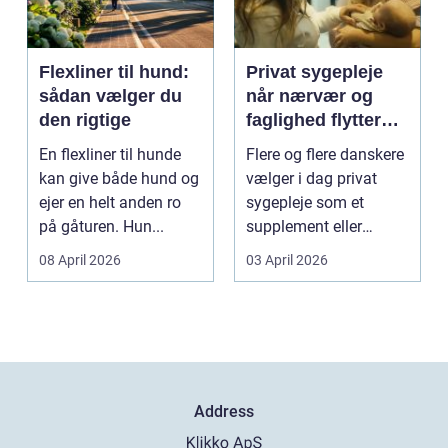
Flexliner til hund:
Privat sygepleje
sådan vælger du
når nærvær og
den rigtige
faglighed flytter
hjem i stuen
En flexliner til hunde
Flere og flere danskere
kan give både hund og
vælger i dag privat
ejer en helt anden ro
sygepleje som et
på gåturen. Hun...
supplement eller
alternativ til det off...
08 April 2026
03 April 2026
Address