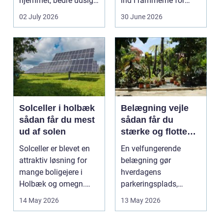
hjemmet, bedre udsigt
ind i rammerne for
og et p&ae...
almindelig
02 July 2026
30 June 2026
godstransp...
Solceller i holbæk
Belægning vejle
sådan får du mest
sådan får du
ud af solen
stærke og flotte
udendørs arealer
Solceller er blevet en
En velfungerende
attraktiv løsning for
belægning gør
mange boligejere i
hverdagens
Holbæk og omegn.
parkeringsplads,
Flere ønsker at sæn...
terrasse eller
14 May 2026
13 May 2026
gårdsplads både pæn
og pra...