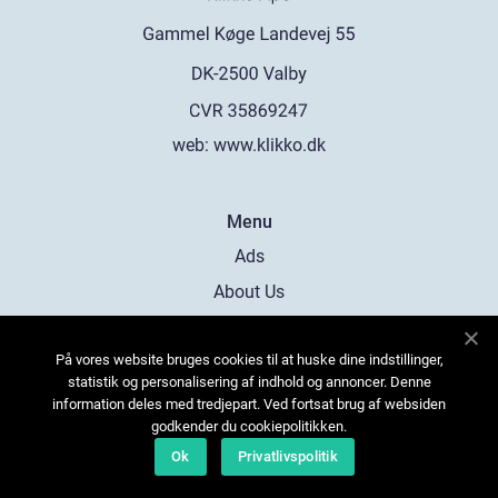
web:
www.klikko.dk
Menu
Ads
About Us
Cookies
På vores website bruges cookies til at huske dine indstillinger,
Contact
statistik og personalisering af indhold og annoncer. Denne
Sitemap
information deles med tredjepart. Ved fortsat brug af websiden
godkender du cookiepolitikken.
Ok
Privatlivspolitik