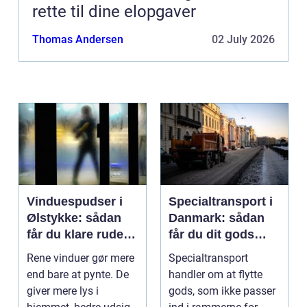
rette til dine elopgaver
Thomas Andersen
02 July 2026
Vinduespudser i
Specialtransport i
Ølstykke: sådan
Danmark: sådan
får du klare ruder
får du dit gods
året rundt
sikkert frem
Rene vinduer gør mere
Specialtransport
end bare at pynte. De
handler om at flytte
giver mere lys i
gods, som ikke passer