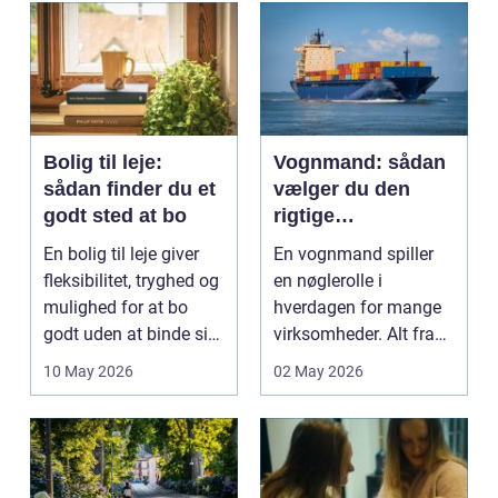
Bolig til leje:
Vognmand: sådan
sådan finder du et
vælger du den
godt sted at bo
rigtige
samarbejdspartner
En bolig til leje giver
En vognmand spiller
fleksibilitet, tryghed og
en nøglerolle i
mulighed for at bo
hverdagen for mange
godt uden at binde sig
virksomheder. Alt fra
ø...
byggematerialer...
10 May 2026
02 May 2026