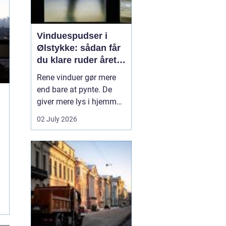
Vinduespudser i
Ølstykke: sådan får
du klare ruder året
rundt
Rene vinduer gør mere
end bare at pynte. De
giver mere lys i hjemmet,
bedre udsigt og et
02 July 2026
pænere indtryk, når
gæster eller kunder
træder ind. Mange i
Ølstykke står dog med
samme udfordring:
Tiden, kræf...