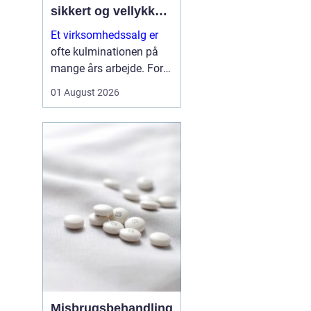
sikkert og vellykket
salg
Et virksomhedssalg er
ofte kulminationen på
mange års arbejde. For
nogle ejere handler det
01 August 2026
om at trække sig tilbage.
For andre er det et
strategisk skridt for at
frigøre kapital til nye
investeringer. Uanset
årsagen er...
Misbrugsbehandling