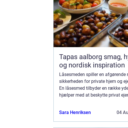
Tapas aalborg smag, hygge
og nordisk inspiration
Låsesmeden spiller en afgørende ro
sikkerheden for private hjem og 
En låsesmed tilbyder en række ydel
hjælper med at beskytte privat e
indbrud og tyveri. Hvilke tjenester 
låsesmed? En af de mest almindeli
Sara Henriksen
04 A