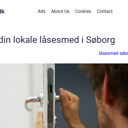
dk
Ads
About Us
Cookies
Contact
din lokale låsesmed i Søborg
låsesmed søb