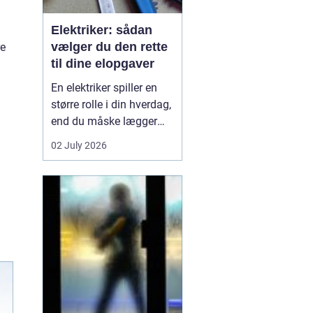
Elektriker: sådan
vælger du den rette
re
til dine elopgaver
En elektriker spiller en
større rolle i din hverdag,
end du måske lægger
mærke til. Alt fra lys i
02 July 2026
stuen, stikkontakter i
køkkenet og
internetforbindelse til
sikkerhedsanlæg og
ventilation kræver
professione...