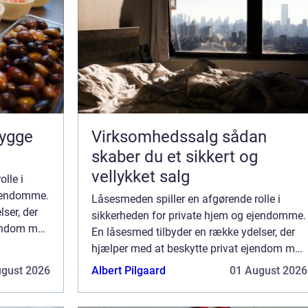
Virksomhedssalg sådan
skaber du et sikkert og
vellykket salg
lle i
ejendomme.
Låsesmeden spiller en afgørende rolle i
ser, der
sikkerheden for private hjem og ejendomme.
jendom mod
En låsesmed tilbyder en række ydelser, der
tilbyder en
hjælper med at beskytte privat ejendom mod
...
indbrud og tyveri. Hvilke tjenester tilbyder en
ugust 2026
Albert Pilgaard
01 August 2026
låsesmed? En af de mest almindeli...