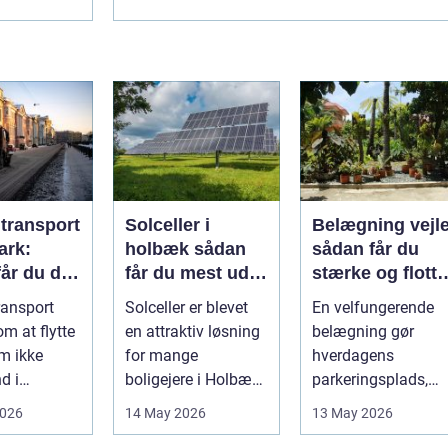
...
låsesmed? En af de mest almindeli...
ltransport
Solceller i
Belægning vejl
ark:
holbæk sådan
sådan får du
år du dit
får du mest ud
stærke og flotte
kkert
af solen
udendørs
ransport
Solceller er blevet
En velfungerende
arealer
m at flytte
en attraktiv løsning
belægning gør
m ikke
for mange
hverdagens
d i
boligejere i Holbæk
parkeringsplads,
e for
og omegn. Flere
terrasse eller
2026
14 May 2026
13 May 2026
ig
ønsker at sæn...
gårdsplads både