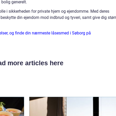
bolig generelt.
g rolle i sikkerheden for private hjem og ejendomme. Med deres
eskytte din ejendom mod indbrud og tyveri, samt give dig stør
lser, og finde din nærmeste låsesmed i Søborg på
d more articles here