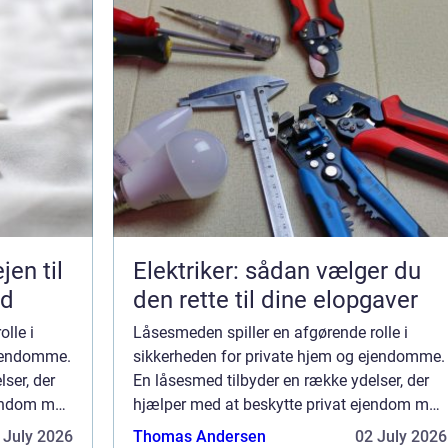
Elektriker: sådan vælger du
ed
den rette til dine elopgaver
lle i
Låsesmeden spiller en afgørende rolle i
ejendomme.
sikkerheden for private hjem og ejendomme.
ser, der
En låsesmed tilbyder en række ydelser, der
jendom mod
hjælper med at beskytte privat ejendom mod
tilbyder en
indbrud og tyveri. Hvilke tjenester tilbyder en
 July 2026
Thomas Andersen
02 July 2026