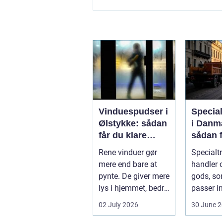
låsesmed? En af de mest almindeli
Vinduespudser i
Specia
Ølstykke: sådan
i Danm
får du klare
sådan f
ruder året rundt
gods si
Rene vinduer gør
Specialt
frem
mere end bare at
handler o
pynte. De giver mere
gods, so
lys i hjemmet, bedre
passer in
udsigt og et p&ae...
rammern
02 July 2026
30 June 
almindel