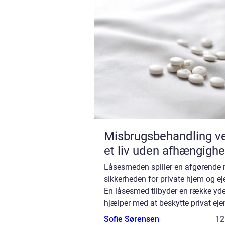
Misbrugsbehandling vejen til
et liv uden afhængigh
Låsesmeden spiller en afgørende ro
sikkerheden for private hjem og 
En låsesmed tilbyder en række ydel
hjælper med at beskytte privat e
indbrud og tyveri. Hvilke tjenester 
Sofie Sørensen
12