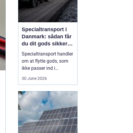
Specialtransport i
Danmark: sådan får
du dit gods sikkert
frem
Specialtransport handler
om at flytte gods, som
ikke passer ind i
rammerne for almindelig
30 June 2026
godstransport. Det kan
være for højt, for bredt,
for langt eller for tungt til
bare at kunne læsses på
en almindelig lastbil.
Når...