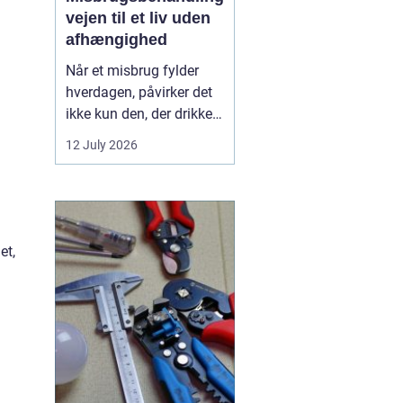
vejen til et liv uden
afhængighed
Når et misbrug fylder
hverdagen, påvirker det
ikke kun den, der drikker,
tager stoffer eller
12 July 2026
medicin. Det rammer
også familie, venner og
arbejdsliv. Mange venter
længe med at søge
hjælp, fordi skam, frygt
et,
og usikkerhed står i
vejen. Men professionel
...