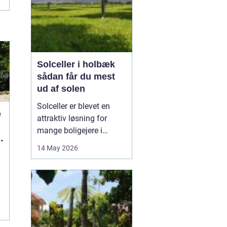
Solceller i holbæk
sådan får du mest
ud af solen
Solceller er blevet en
e
attraktiv løsning for
mange boligejere i
Holbæk og omegn. Flere
14 May 2026
ønsker at sænke
elregningen og samtidig
gøre noget godt for
klimaet. Med de stigende
energipriser og en øget
interesse for grøn