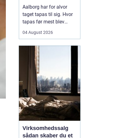
Aalborg har for alvor
taget tapas til sig. Hvor
tapas før mest blev
forbundet med små,
04 August 2026
spanske barer, er
konceptet i dag blevet
fortolket på nye måder
med danske råvarer og
nordiske smage. Mange
vælger tapas til både
hverdag og fest, fordi det
samler...
Virksomhedssalg
sådan skaber du et