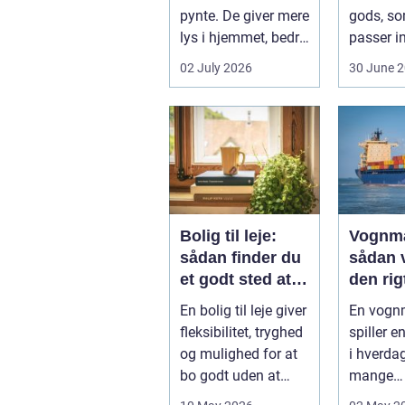
pynte. De giver mere
gods, so
lys i hjemmet, bedre
passer in
udsigt og et p&ae...
rammern
02 July 2026
30 June 
almindel
godstran
Bolig til leje:
Vognm
sådan finder du
sådan 
et godt sted at
den rig
bo
samarb
En bolig til leje giver
En vog
ner
fleksibilitet, tryghed
spiller e
og mulighed for at
i hverda
bo godt uden at
mange
binde sig ø...
virksomh