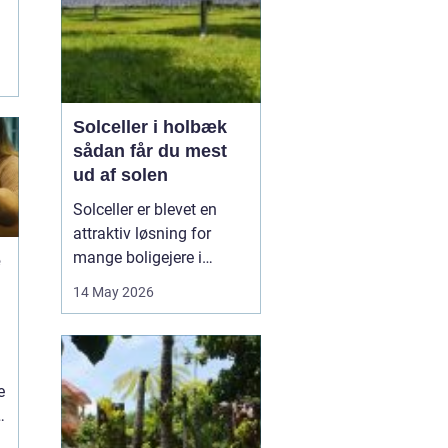
Solceller i holbæk
sådan får du mest
ud af solen
Solceller er blevet en
attraktiv løsning for
mange boligejere i
e
Holbæk og omegn. Flere
14 May 2026
ønsker at sænke
elregningen og samtidig
gøre noget godt for
klimaet. Med de stigende
e
energipriser og en øget
interesse for grøn
et