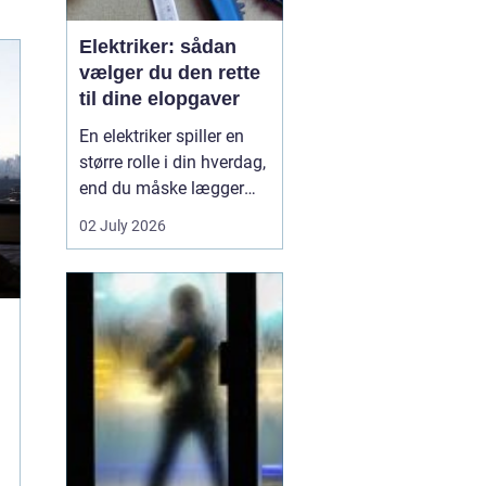
Elektriker: sådan
vælger du den rette
til dine elopgaver
En elektriker spiller en
større rolle i din hverdag,
end du måske lægger
mærke til. Alt fra lys i
02 July 2026
stuen, stikkontakter i
køkkenet og
internetforbindelse til
sikkerhedsanlæg og
ventilation kræver
professione...