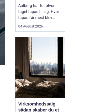
Aalborg har for alvor
taget tapas til sig. Hvor
tapas før mest blev
forbundet med små,
04 August 2026
spanske barer, er
konceptet i dag blevet
fortolket på nye måder
med danske råvarer og
nordiske smage. Mange
vælger tapas til både
hverdag og fest, fordi det
samler...
Virksomhedssalg
.
sådan skaber du et