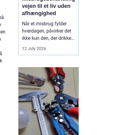
vejen til et liv uden
afhængighed
på
Når et misbrug fylder
e
hverdagen, påvirker det
 en
ikke kun den, der drikker,
n
tager stoffer eller
12 July 2026
medicin. Det rammer
å
også familie, venner og
nk
arbejdsliv. Mange venter
længe med at søge
hjælp, fordi skam, frygt
og usikkerhed står i
vejen. Men professionel
...