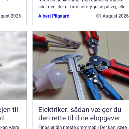
slidt ned, der er familieforøgelse på vej, eller
du ønsker simp...
ugust 2026
Albert Pilgaard
01 August 2026
Elektriker: sådan vælger du
ed
den rette til dine elopgaver
 kan være
Finasier din næste drømmebil Der kan være