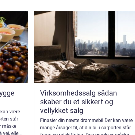
Virksomhedssalg sådan
skaber du et sikkert og
vellykket salg
 kan være
orten står
Finasier din næste drømmebil Der kan være
er måske
mange årsager til, at din bil i carporten står
 vej, eller
foran en udskiftning. Den gamle er måske