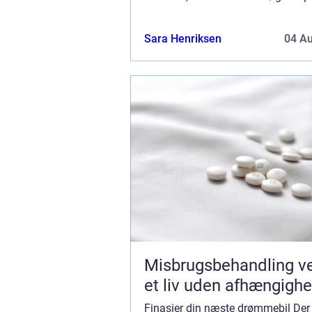
du ønsker simp...
Sara Henriksen
04 A
Misbrugsbehandling vejen til
et liv uden afhængigh
Finasier din næste drømmebil Der