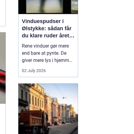
Vinduespudser i
Ølstykke: sådan får
du klare ruder året
rundt
Rene vinduer gør mere
end bare at pynte. De
giver mere lys i hjemmet,
bedre udsigt og et
02 July 2026
pænere indtryk, når
gæster eller kunder
træder ind. Mange i
Ølstykke står dog med
samme udfordring:
Tiden, kræf...