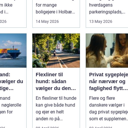
m ikke
for mange
hverdagens
d i
boligejere i Holbæk
parkeringsplads,
e for
og omegn. Flere
terrasse eller
2026
14 May 2026
13 May 2026
ig
ønsker at sæn...
gårdsplads både
sp...
pæn og pra...
and:
Flexliner til
Privat sygeplej
vælger du
hund: sådan
når nærvær og
tige
vælger du den
faglighed flytter
ejdspart
rigtige
hjem i stuen
nmand
En flexliner til hunde
Flere og flere
n nøglerolle
kan give både hund
danskere vælger i
gen for
og ejer en helt
dag privat sygeplej
anden ro på
som et supplement
eder. Alt
gåturen. Hun...
eller alternativ til d