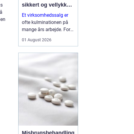
sikkert og vellykket
is
salg
så
Et virksomhedssalg er
den
ofte kulminationen på
mange års arbejde. For
nogle ejere handler det
01 August 2026
om at trække sig tilbage.
For andre er det et
strategisk skridt for at
frigøre kapital til nye
investeringer. Uanset
årsagen er...
Misbrugsbehandling