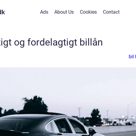
dk
Ads
About Us
Cookies
Contact
igt og fordelagtigt billån
bil