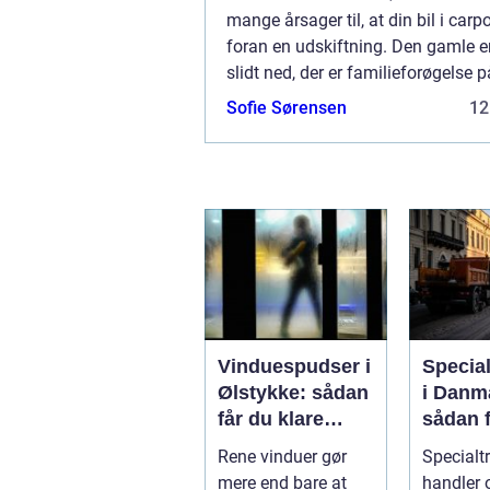
mange årsager til, at din bil i carp
foran en udskiftning. Den gamle 
slidt ned, der er familieforøgelse på
du ønsker simp...
Sofie Sørensen
12
Vinduespudser i
Specia
Ølstykke: sådan
i Danm
får du klare
sådan f
ruder året rundt
gods si
Rene vinduer gør
Specialt
frem
mere end bare at
handler o