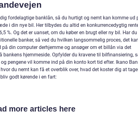
landevejen
de dig fordelagtige banklån, så du hurtigt og nemt kan komme ud 
e i din nye bil. Her tilbydes du altid en konkurrencedygtig rent
 6,5 %. Og det er uanset, om du køber en brugt eller ny bil. Har du
traditionelle banker, så ved du hvilken langsommelig proces, det ka
d på din computer derhjemme og ansøger om et billån via det
 bankens hjemmeside. Opfylder du kravene til bilfinansiering, s
ån, og pengene vil komme ind på din konto kort tid efter. Ikano Ba
hvor du nemt kan få et overblik over, hvad det koster dig at tage
 bliv godt kørende i en fart:
d more articles here