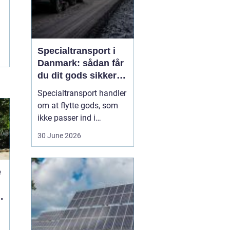
Specialtransport i
Danmark: sådan får
du dit gods sikkert
frem
Specialtransport handler
om at flytte gods, som
ikke passer ind i
rammerne for almindelig
30 June 2026
godstransport. Det kan
være for højt, for bredt,
for langt eller for tungt til
e
bare at kunne læsses på
en almindelig lastbil.
Når...