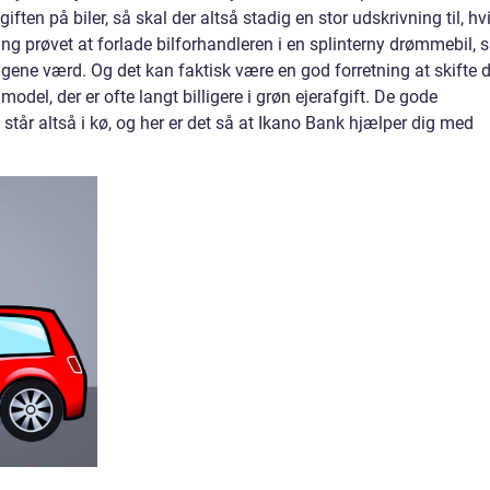
ften på biler, så skal der altså stadig en stor udskrivning til, hv
ang prøvet at forlade bilforhandleren i en splinterny drømmebil, 
pengene værd. Og det kan faktisk være en god forretning at skifte 
del, der er ofte langt billigere i grøn ejerafgift. De gode
l står altså i kø, og her er det så at Ikano Bank hjælper dig med