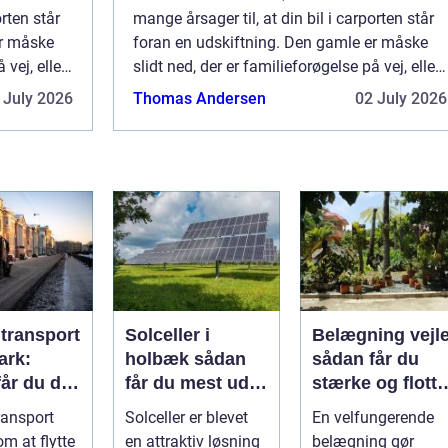
orten står
mange årsager til, at din bil i carporten står
er måske
foran en udskiftning. Den gamle er måske
 vej, eller
slidt ned, der er familieforøgelse på vej, eller
du ønsker simp...
 July 2026
Thomas Andersen
02 July 2026
ltransport
Solceller i
Belægning vejl
ark:
holbæk sådan
sådan får du
år du dit
får du mest ud
stærke og flotte
kkert
af solen
udendørs
ransport
Solceller er blevet
En velfungerende
arealer
m at flytte
en attraktiv løsning
belægning gør