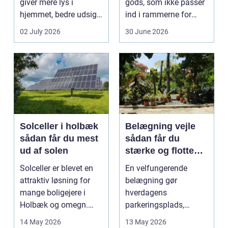
giver mere lys i
gods, som ikke passer
hjemmet, bedre udsigt
ind i rammerne for
og et p&ae...
almindelig
02 July 2026
30 June 2026
godstransp...
Solceller i holbæk
Belægning vejle
sådan får du mest
sådan får du
ud af solen
stærke og flotte
udendørs arealer
Solceller er blevet en
En velfungerende
attraktiv løsning for
belægning gør
mange boligejere i
hverdagens
Holbæk og omegn.
parkeringsplads,
Flere ønsker at sæn...
terrasse eller
14 May 2026
13 May 2026