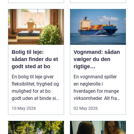
gårdsplads både pæn
og pra...
Bolig til leje:
Vognmand: sådan
sådan finder du et
vælger du den
godt sted at bo
rigtige
samarbejdspartner
En bolig til leje giver
En vognmand spiller
fleksibilitet, tryghed og
en nøglerolle i
mulighed for at bo
hverdagen for mange
godt uden at binde sig
virksomheder. Alt fra
ø...
byggematerialer...
10 May 2026
02 May 2026