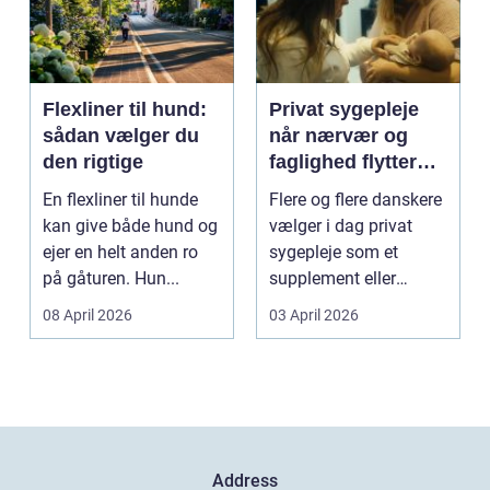
Flexliner til hund:
Privat sygepleje
sådan vælger du
når nærvær og
den rigtige
faglighed flytter
hjem i stuen
En flexliner til hunde
Flere og flere danskere
kan give både hund og
vælger i dag privat
ejer en helt anden ro
sygepleje som et
på gåturen. Hun...
supplement eller
alternativ til det off...
08 April 2026
03 April 2026
Address