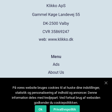
web:
www.klikko.dk
Menu
Ads
About Us
Cookies
På vores website bruges cookies til at huske dine indstillinger,
Contact
statistik og personalisering af indhold og annoncer. Denne
Sitemap
information deles med tredjepart. Ved fortsat brug af websiden
godkender du cookiepolitikken.
Ok
Privatlivspolitik