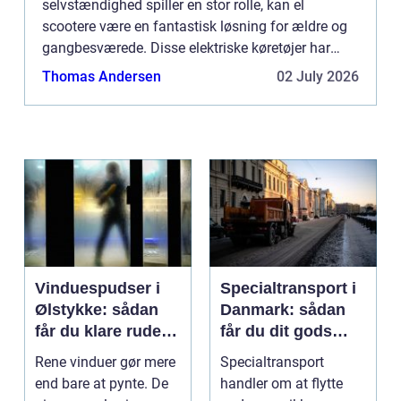
selvstændighed spiller en stor rolle, kan el
scootere være en fantastisk løsning for ældre og
gangbesværede. Disse elektriske køretøjer har
revolutioneret måden, hvorpå personer med
Thomas Andersen
02 July 2026
begrænset mobilitet kan bevæge s...
Vinduespudser i
Specialtransport i
Ølstykke: sådan
Danmark: sådan
får du klare ruder
får du dit gods
året rundt
sikkert frem
Rene vinduer gør mere
Specialtransport
end bare at pynte. De
handler om at flytte