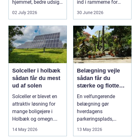
hjemmet, bedre udsigt
ind i rammerne for
og et p&ae...
almindelig
02 July 2026
30 June 2026
godstransp...
Solceller i holbæk
Belægning vejle
sådan får du mest
sådan får du
ud af solen
stærke og flotte
udendørs arealer
Solceller er blevet en
En velfungerende
attraktiv løsning for
belægning gør
mange boligejere i
hverdagens
Holbæk og omegn.
parkeringsplads,
Flere ønsker at sæn...
terrasse eller
14 May 2026
13 May 2026
gårdsplads både pæn