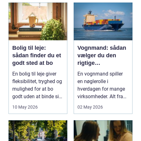
og pra...
Bolig til leje:
Vognmand: sådan
sådan finder du et
vælger du den
godt sted at bo
rigtige
samarbejdspartner
En bolig til leje giver
En vognmand spiller
fleksibilitet, tryghed og
en nøglerolle i
mulighed for at bo
hverdagen for mange
godt uden at binde sig
virksomheder. Alt fra
ø...
byggematerialer...
10 May 2026
02 May 2026