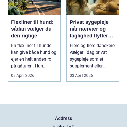
Flexliner til hund:
Privat sygepleje
sådan vælger du
når nærvær og
den rigtige
faglighed flytter
hjem i stuen
En flexliner til hunde
Flere og flere danskere
kan give både hund og
vælger i dag privat
ejer en helt anden ro
sygepleje som et
på gåturen. Hun...
supplement eller
alternativ til det off...
08 April 2026
03 April 2026
Address