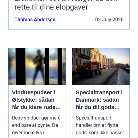
rette til dine elopgaver
Thomas Andersen
02 July 2026
Vinduespudser i
Specialtransport i
Ølstykke: sådan
Danmark: sådan
får du klare ruder
får du dit gods
året rundt
sikkert frem
Rene vinduer gør mere
Specialtransport
end bare at pynte. De
handler om at flytte
giver mere lys i
gods, som ikke passer