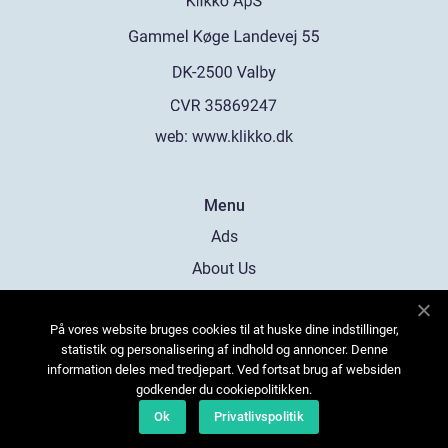
web:
www.klikko.dk
Menu
Ads
About Us
Cookies
På vores website bruges cookies til at huske dine indstillinger,
Contact
statistik og personalisering af indhold og annoncer. Denne
Sitemap
information deles med tredjepart. Ved fortsat brug af websiden
godkender du cookiepolitikken.
Ok
Privatlivspolitik