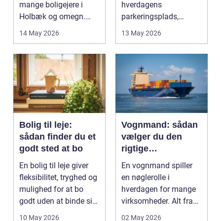
mange boligejere i
hverdagens
Holbæk og omegn.
parkeringsplads,
Flere ønsker at sæn...
terrasse eller
14 May 2026
13 May 2026
gårdsplads både pæn
og pra...
Bolig til leje:
Vognmand: sådan
sådan finder du et
vælger du den
godt sted at bo
rigtige
samarbejdspartner
En bolig til leje giver
En vognmand spiller
fleksibilitet, tryghed og
en nøglerolle i
mulighed for at bo
hverdagen for mange
godt uden at binde sig
virksomheder. Alt fra
ø...
byggematerialer...
10 May 2026
02 May 2026