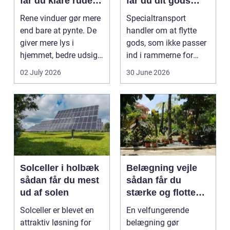
får du klare ruder
får du dit gods
året rundt
sikkert frem
Rene vinduer gør mere
Specialtransport
end bare at pynte. De
handler om at flytte
giver mere lys i
gods, som ikke passer
hjemmet, bedre udsigt
ind i rammerne for
og et p&ae...
almindelig
02 July 2026
30 June 2026
godstransp...
Solceller i holbæk
Belægning vejle
sådan får du mest
sådan får du
ud af solen
stærke og flotte
udendørs arealer
Solceller er blevet en
En velfungerende
attraktiv løsning for
belægning gør