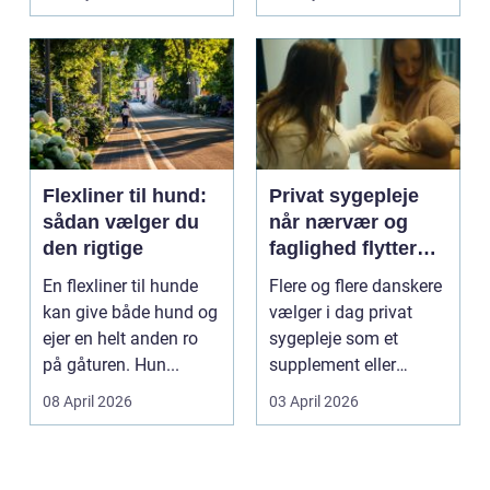
Flexliner til hund:
Privat sygepleje
sådan vælger du
når nærvær og
den rigtige
faglighed flytter
hjem i stuen
En flexliner til hunde
Flere og flere danskere
kan give både hund og
vælger i dag privat
ejer en helt anden ro
sygepleje som et
på gåturen. Hun...
supplement eller
alternativ til det off...
08 April 2026
03 April 2026