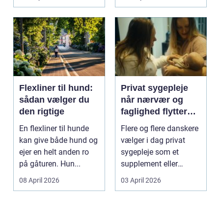
Flexliner til hund:
Privat sygepleje
sådan vælger du
når nærvær og
den rigtige
faglighed flytter
hjem i stuen
En flexliner til hunde
Flere og flere danskere
kan give både hund og
vælger i dag privat
ejer en helt anden ro
sygepleje som et
på gåturen. Hun...
supplement eller
alternativ til det off...
08 April 2026
03 April 2026