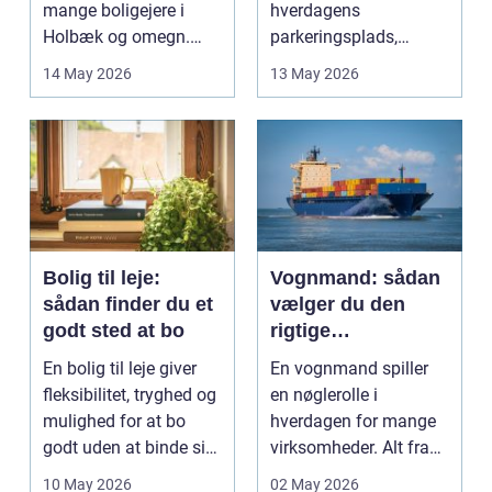
mange boligejere i
hverdagens
Holbæk og omegn.
parkeringsplads,
Flere ønsker at sæn...
terrasse eller
14 May 2026
13 May 2026
gårdsplads både pæn
og pra...
Bolig til leje:
Vognmand: sådan
sådan finder du et
vælger du den
godt sted at bo
rigtige
samarbejdspartner
En bolig til leje giver
En vognmand spiller
fleksibilitet, tryghed og
en nøglerolle i
mulighed for at bo
hverdagen for mange
godt uden at binde sig
virksomheder. Alt fra
ø...
byggematerialer...
10 May 2026
02 May 2026