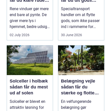
får du klare ruder
får du dit gods
året rundt
sikkert frem
Rene vinduer gør mere
Specialtransport
end bare at pynte. De
handler om at flytte
giver mere lys i
gods, som ikke passer
hjemmet, bedre udsigt
ind i rammerne for
og et p&ae...
almindelig
02 July 2026
30 June 2026
godstransp...
Solceller i holbæk
Belægning vejle
sådan får du mest
sådan får du
ud af solen
stærke og flotte
udendørs arealer
Solceller er blevet en
En velfungerende
attraktiv løsning for
belægning gør