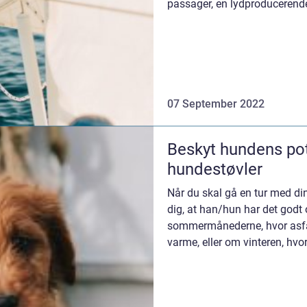
passager, en lydproducerende
ell...
07 September 2022
Beskyt hundens po
hundestøvler
Når du skal gå en tur med din
dig, at han/hun har det godt o
sommermånederne, hvor asfal
varme, eller om vinteren, hv
salt. De...