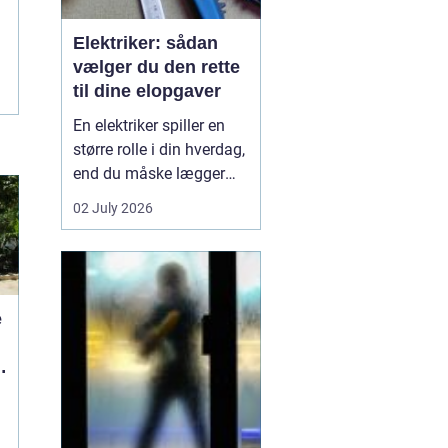
Elektriker: sådan
vælger du den rette
til dine elopgaver
En elektriker spiller en
større rolle i din hverdag,
end du måske lægger
mærke til. Alt fra lys i
02 July 2026
stuen, stikkontakter i
køkkenet og
internetforbindelse til
sikkerhedsanlæg og
ventilation kræver
e
professione...