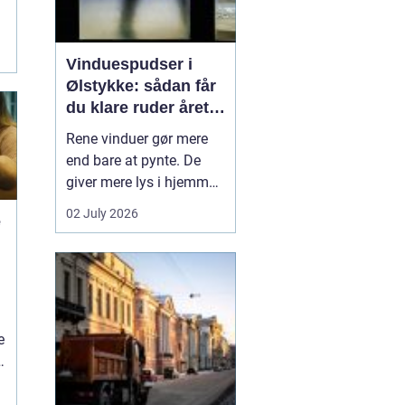
Vinduespudser i
Ølstykke: sådan får
du klare ruder året
rundt
Rene vinduer gør mere
end bare at pynte. De
giver mere lys i hjemmet,
bedre udsigt og et
02 July 2026
e
pænere indtryk, når
gæster eller kunder
træder ind. Mange i
Ølstykke står dog med
samme udfordring:
Tiden, kræf...
e
et