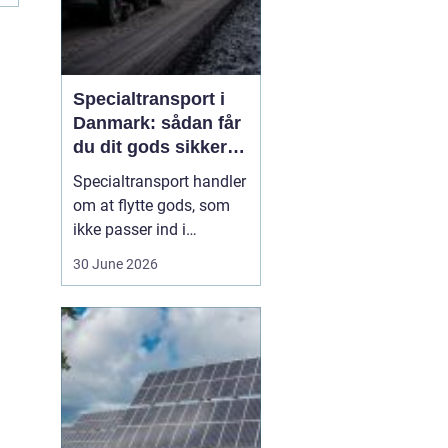
Specialtransport i
Danmark: sådan får
du dit gods sikkert
frem
Specialtransport handler
om at flytte gods, som
ikke passer ind i
rammerne for almindelig
30 June 2026
godstransport. Det kan
være for højt, for bredt,
for langt eller for tungt til
bare at kunne læsses på
en almindelig lastbil.
Når...