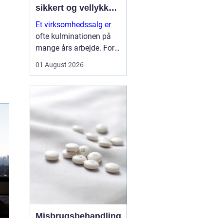
sikkert og vellykket
salg
Et virksomhedssalg er
ofte kulminationen på
mange års arbejde. For
nogle ejere handler det
01 August 2026
om at trække sig tilbage.
For andre er det et
strategisk skridt for at
frigøre kapital til nye
investeringer. Uanset
årsagen er...
Misbrugsbehandling