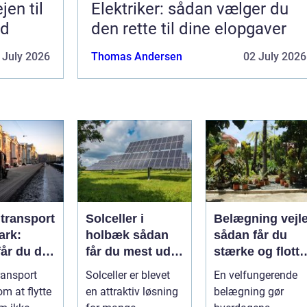
Elektriker: sådan vælger du
ed
den rette til dine elopgaver
 July 2026
Thomas Andersen
02 July 2026
ltransport
Solceller i
Belægning vejl
ark:
holbæk sådan
sådan får du
år du dit
får du mest ud
stærke og flotte
kkert
af solen
udendørs
ransport
Solceller er blevet
En velfungerende
arealer
m at flytte
en attraktiv løsning
belægning gør