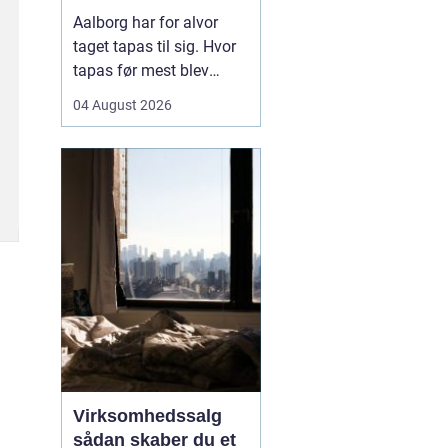
Aalborg har for alvor
taget tapas til sig. Hvor
tapas før mest blev
forbundet med små,
04 August 2026
spanske barer, er
konceptet i dag blevet
fortolket på nye måder
med danske råvarer og
nordiske smage. Mange
vælger tapas til både
hverdag og fest, fordi det
samler...
Virksomhedssalg
sådan skaber du et