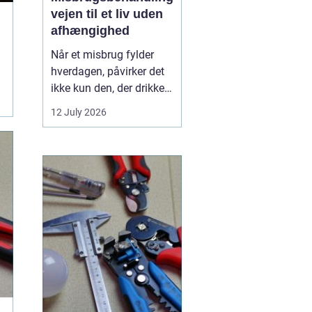
vejen til et liv uden
afhængighed
Når et misbrug fylder
hverdagen, påvirker det
ikke kun den, der drikker,
tager stoffer eller
12 July 2026
medicin. Det rammer
også familie, venner og
arbejdsliv. Mange venter
længe med at søge
hjælp, fordi skam, frygt
og usikkerhed står i
vejen. Men professionel
...