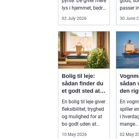
pynte. De giver mere
gods, so
lys i hjemmet, bedre
passer in
udsigt og et p&ae...
rammern
02 July 2026
30 June 
almindel
godstran
Bolig til leje:
Vognm
sådan finder du
sådan 
et godt sted at
den rig
bo
samarb
En bolig til leje giver
En vog
ner
fleksibilitet, tryghed
spiller e
og mulighed for at
i hverda
bo godt uden at
mange
binde sig ø...
virksomh
10 May 2026
02 May 2
fra