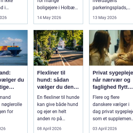
m ikke
for mange
hverdagens
d i
boligejere i Holbæk
parkeringsplads,
e for
og omegn. Flere
terrasse eller
2026
14 May 2026
13 May 2026
ig
ønsker at sæn...
gårdsplads både
sp...
pæn og pra...
and:
Flexliner til
Privat sygeplej
vælger du
hund: sådan
når nærvær og
tige
vælger du den
faglighed flytter
ejdspart
rigtige
hjem i stuen
nmand
En flexliner til hunde
Flere og flere
n nøglerolle
kan give både hund
danskere vælger i
gen for
og ejer en helt
dag privat sygeplej
anden ro på
som et supplement
eder. Alt
gåturen. Hun...
eller alternativ til d
026
08 April 2026
03 April 2026
off...