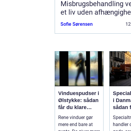
Misbrugsbehandling vejen til
et liv uden afhængigh
Sofie Sørensen
12
Vinduespudser i
Specia
Ølstykke: sådan
i Danm
får du klare
sådan f
ruder året rundt
gods si
Rene vinduer gør
Specialt
frem
mere end bare at
handler o