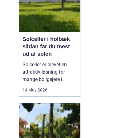
Solceller i holbæk
sådan får du mest
ud af solen
Solceller er blevet en
attraktiv løsning for
mange boligejere i
Holbæk og omegn. Flere
14 May 2026
ønsker at sænke
elregningen og samtidig
gøre noget godt for
klimaet. Med de stigende
energipriser og en øget
interesse for grøn