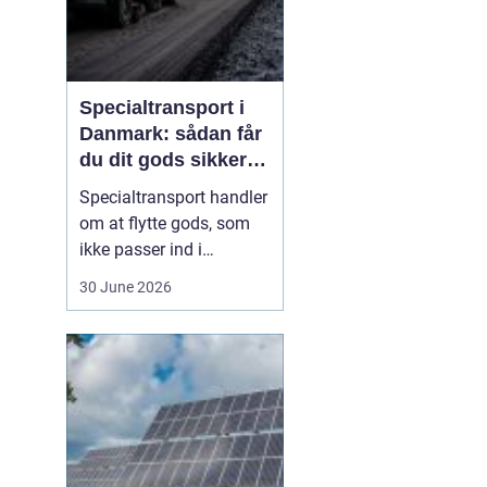
Specialtransport i
Danmark: sådan får
du dit gods sikkert
frem
Specialtransport handler
om at flytte gods, som
ikke passer ind i
rammerne for almindelig
30 June 2026
godstransport. Det kan
være for højt, for bredt,
for langt eller for tungt til
bare at kunne læsses på
en almindelig lastbil.
Når...