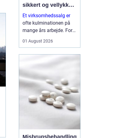
sikkert og vellykket
salg
Et virksomhedssalg er
ofte kulminationen på
mange års arbejde. For
nogle ejere handler det
01 August 2026
om at trække sig tilbage.
For andre er det et
strategisk skridt for at
frigøre kapital til nye
investeringer. Uanset
årsagen er...
Misbrugsbehandling