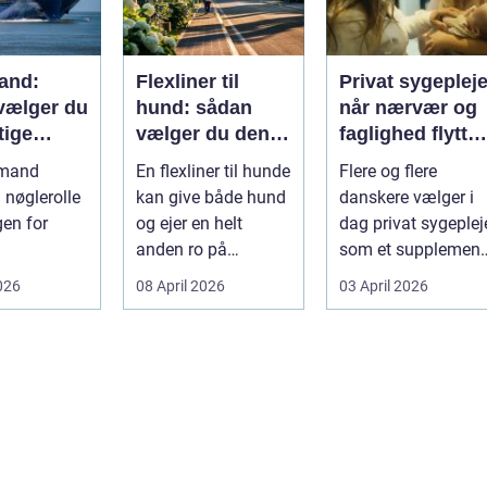
and:
Flexliner til
Privat sygeplej
vælger du
hund: sådan
når nærvær og
tige
vælger du den
faglighed flytter
ejdspart
rigtige
hjem i stuen
nmand
En flexliner til hunde
Flere og flere
n nøglerolle
kan give både hund
danskere vælger i
gen for
og ejer en helt
dag privat sygeplej
anden ro på
som et supplement
eder. Alt
gåturen. Hun...
eller alternativ til d
026
08 April 2026
03 April 2026
off...
erialer...