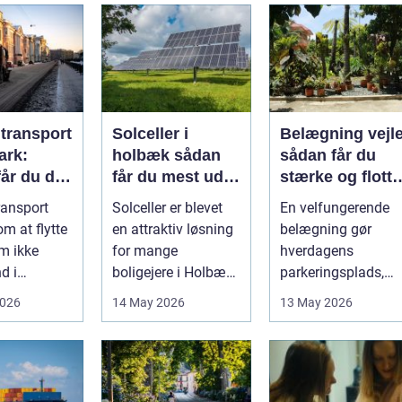
ltransport
Solceller i
Belægning vejl
ark:
holbæk sådan
sådan får du
år du dit
får du mest ud
stærke og flotte
kkert
af solen
udendørs
ransport
Solceller er blevet
En velfungerende
arealer
m at flytte
en attraktiv løsning
belægning gør
m ikke
for mange
hverdagens
d i
boligejere i Holbæk
parkeringsplads,
e for
og omegn. Flere
terrasse eller
2026
14 May 2026
13 May 2026
ig
ønsker at sæn...
gårdsplads både
sp...
pæn og pra...