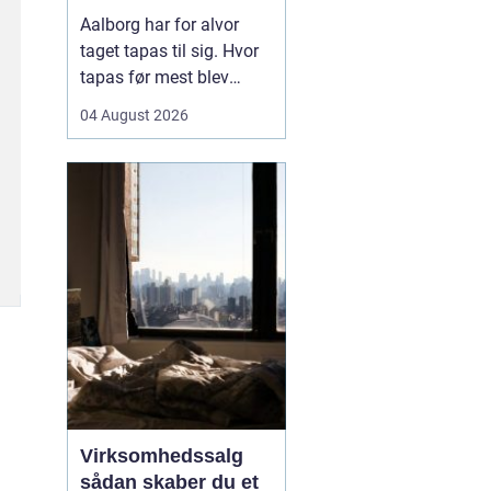
Aalborg har for alvor
taget tapas til sig. Hvor
tapas før mest blev
forbundet med små,
04 August 2026
spanske barer, er
konceptet i dag blevet
fortolket på nye måder
med danske råvarer og
nordiske smage. Mange
vælger tapas til både
hverdag og fest, fordi det
samler...
Virksomhedssalg
sådan skaber du et