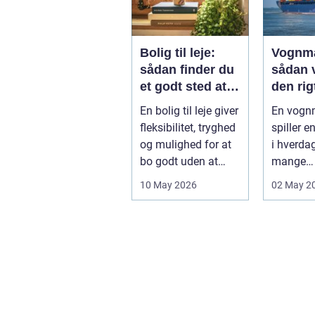
Bolig til leje:
Vognm
sådan finder du
sådan 
et godt sted at
den rig
bo
samarb
En bolig til leje giver
En vog
ner
fleksibilitet, tryghed
spiller e
og mulighed for at
i hverda
bo godt uden at
mange
binde sig ø...
virksomh
10 May 2026
02 May 2
fra
byggemat