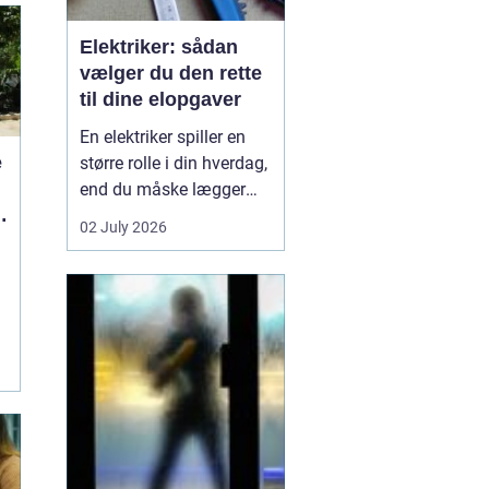
Elektriker: sådan
vælger du den rette
til dine elopgaver
En elektriker spiller en
e
større rolle i din hverdag,
end du måske lægger
mærke til. Alt fra lys i
02 July 2026
stuen, stikkontakter i
køkkenet og
internetforbindelse til
sikkerhedsanlæg og
ventilation kræver
professione...