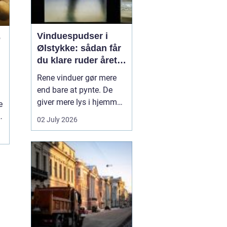
Vinduespudser i
e
Ølstykke: sådan får
du klare ruder året
rundt
Rene vinduer gør mere
end bare at pynte. De
giver mere lys i hjemmet,
e
bedre udsigt og et
02 July 2026
pænere indtryk, når
et
gæster eller kunder
træder ind. Mange i
Ølstykke står dog med
samme udfordring:
Tiden, kræf...