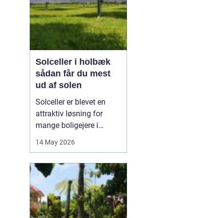
Solceller i holbæk
sådan får du mest
ud af solen
Solceller er blevet en
attraktiv løsning for
mange boligejere i
Holbæk og omegn. Flere
14 May 2026
ønsker at sænke
elregningen og samtidig
gøre noget godt for
klimaet. Med de stigende
energipriser og en øget
interesse for grøn