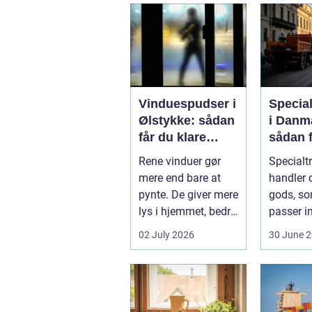
Vinduespudser i
Specia
Ølstykke: sådan
i Danm
får du klare
sådan f
ruder året rundt
gods si
Rene vinduer gør
Specialt
frem
mere end bare at
handler o
pynte. De giver mere
gods, so
lys i hjemmet, bedre
passer in
udsigt og et p&ae...
rammern
02 July 2026
30 June 
almindel
godstran