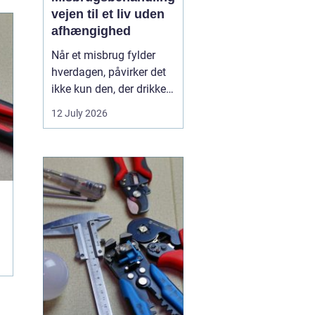
vejen til et liv uden
afhængighed
Når et misbrug fylder
hverdagen, påvirker det
ikke kun den, der drikker,
tager stoffer eller
12 July 2026
medicin. Det rammer
også familie, venner og
arbejdsliv. Mange venter
længe med at søge
hjælp, fordi skam, frygt
og usikkerhed står i
vejen. Men professionel
...