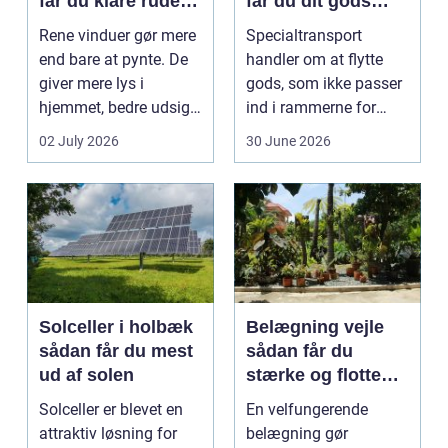
får du klare ruder
får du dit gods
året rundt
sikkert frem
Rene vinduer gør mere
Specialtransport
end bare at pynte. De
handler om at flytte
giver mere lys i
gods, som ikke passer
hjemmet, bedre udsigt
ind i rammerne for
og et p&ae...
almindelig
02 July 2026
30 June 2026
godstransp...
Solceller i holbæk
Belægning vejle
sådan får du mest
sådan får du
ud af solen
stærke og flotte
udendørs arealer
Solceller er blevet en
En velfungerende
attraktiv løsning for
belægning gør