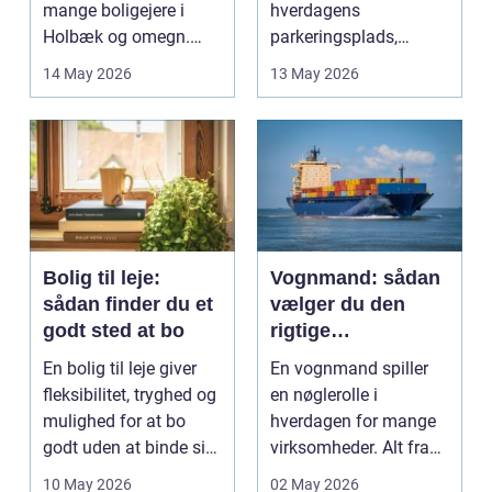
mange boligejere i
hverdagens
Holbæk og omegn.
parkeringsplads,
Flere ønsker at sæn...
terrasse eller
14 May 2026
13 May 2026
gårdsplads både pæn
og pra...
Bolig til leje:
Vognmand: sådan
sådan finder du et
vælger du den
godt sted at bo
rigtige
samarbejdspartner
En bolig til leje giver
En vognmand spiller
fleksibilitet, tryghed og
en nøglerolle i
mulighed for at bo
hverdagen for mange
godt uden at binde sig
virksomheder. Alt fra
ø...
byggematerialer...
10 May 2026
02 May 2026