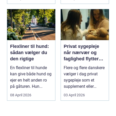
Flexliner til hund:
Privat sygepleje
sådan vælger du
når nærvær og
den rigtige
faglighed flytter
hjem i stuen
En flexliner til hunde
Flere og flere danskere
kan give både hund og
vælger i dag privat
ejer en helt anden ro
sygepleje som et
på gåturen. Hun...
supplement eller
alternativ til det off...
08 April 2026
03 April 2026