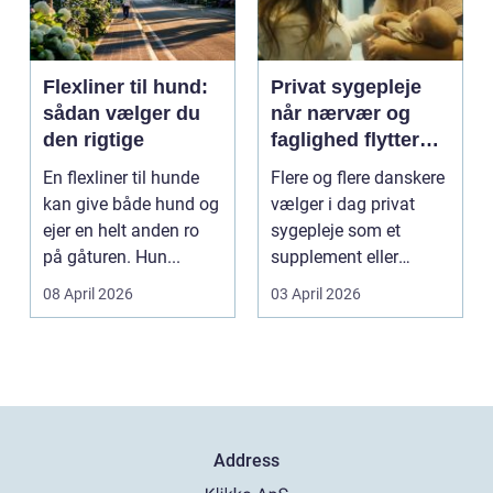
Flexliner til hund:
Privat sygepleje
sådan vælger du
når nærvær og
den rigtige
faglighed flytter
hjem i stuen
En flexliner til hunde
Flere og flere danskere
kan give både hund og
vælger i dag privat
ejer en helt anden ro
sygepleje som et
på gåturen. Hun...
supplement eller
alternativ til det off...
08 April 2026
03 April 2026
Address