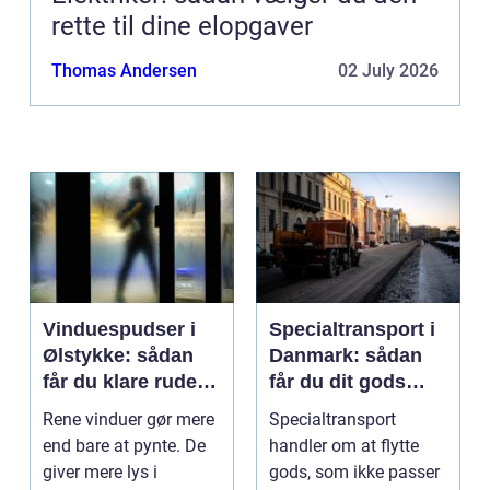
rette til dine elopgaver
Thomas Andersen
02 July 2026
Vinduespudser i
Specialtransport i
Ølstykke: sådan
Danmark: sådan
får du klare ruder
får du dit gods
året rundt
sikkert frem
Rene vinduer gør mere
Specialtransport
end bare at pynte. De
handler om at flytte
giver mere lys i
gods, som ikke passer