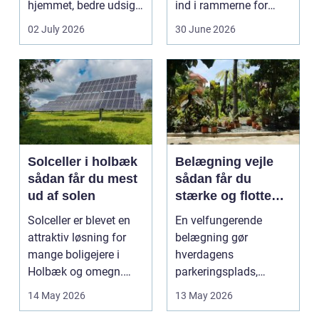
hjemmet, bedre udsigt
ind i rammerne for
og et p&ae...
almindelig
02 July 2026
30 June 2026
godstransp...
Solceller i holbæk
Belægning vejle
sådan får du mest
sådan får du
ud af solen
stærke og flotte
udendørs arealer
Solceller er blevet en
En velfungerende
attraktiv løsning for
belægning gør
mange boligejere i
hverdagens
Holbæk og omegn.
parkeringsplads,
Flere ønsker at sæn...
terrasse eller
14 May 2026
13 May 2026
gårdsplads både pæn