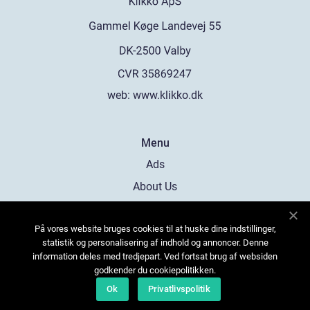
web:
www.klikko.dk
Menu
Ads
About Us
Cookies
På vores website bruges cookies til at huske dine indstillinger,
Contact
statistik og personalisering af indhold og annoncer. Denne
Sitemap
information deles med tredjepart. Ved fortsat brug af websiden
godkender du cookiepolitikken.
Ok
Privatlivspolitik