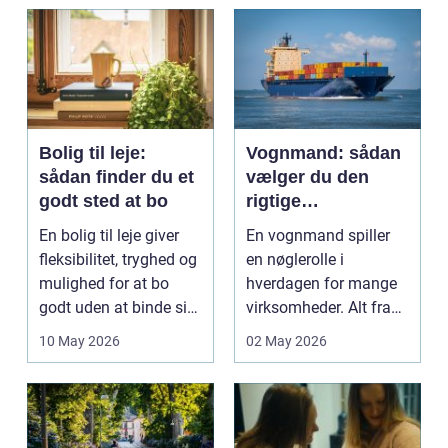
og pra...
Bolig til leje:
Vognmand: sådan
sådan finder du et
vælger du den
godt sted at bo
rigtige
samarbejdspartner
En bolig til leje giver
En vognmand spiller
fleksibilitet, tryghed og
en nøglerolle i
mulighed for at bo
hverdagen for mange
godt uden at binde sig
virksomheder. Alt fra
ø...
byggematerialer...
10 May 2026
02 May 2026