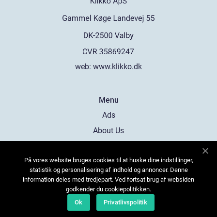
web:
www.klikko.dk
Menu
Ads
About Us
Cookies
På vores website bruges cookies til at huske dine indstillinger,
Contact
statistik og personalisering af indhold og annoncer. Denne
Sitemap
information deles med tredjepart. Ved fortsat brug af websiden
godkender du cookiepolitikken.
Ok
Privatlivspolitik