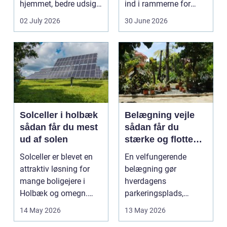
hjemmet, bedre udsigt
ind i rammerne for
og et p&ae...
almindelig
02 July 2026
30 June 2026
godstransp...
Solceller i holbæk
Belægning vejle
sådan får du mest
sådan får du
ud af solen
stærke og flotte
udendørs arealer
Solceller er blevet en
En velfungerende
attraktiv løsning for
belægning gør
mange boligejere i
hverdagens
Holbæk og omegn.
parkeringsplads,
Flere ønsker at sæn...
terrasse eller
14 May 2026
13 May 2026
gårdsplads både pæn