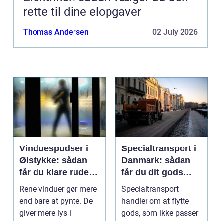
rette til dine elopgaver
Thomas Andersen
02 July 2026
Vinduespudser i
Specialtransport i
Ølstykke: sådan
Danmark: sådan
får du klare ruder
får du dit gods
året rundt
sikkert frem
Rene vinduer gør mere
Specialtransport
end bare at pynte. De
handler om at flytte
giver mere lys i
gods, som ikke passer