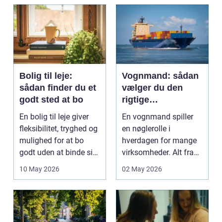
og pra...
Bolig til leje:
Vognmand: sådan
sådan finder du et
vælger du den
godt sted at bo
rigtige
samarbejdspartner
En bolig til leje giver
En vognmand spiller
fleksibilitet, tryghed og
en nøglerolle i
mulighed for at bo
hverdagen for mange
godt uden at binde sig
virksomheder. Alt fra
ø...
byggematerialer...
10 May 2026
02 May 2026