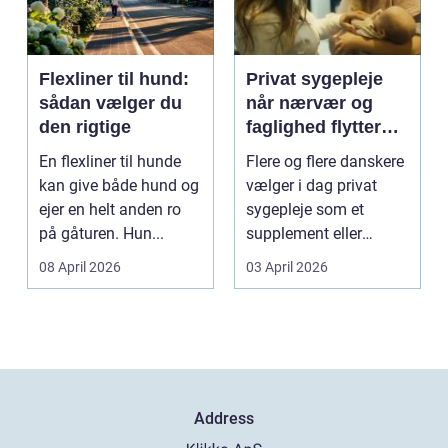
Flexliner til hund:
Privat sygepleje
sådan vælger du
når nærvær og
den rigtige
faglighed flytter
hjem i stuen
En flexliner til hunde
Flere og flere danskere
kan give både hund og
vælger i dag privat
ejer en helt anden ro
sygepleje som et
på gåturen. Hun...
supplement eller
alternativ til det off...
08 April 2026
03 April 2026
Address