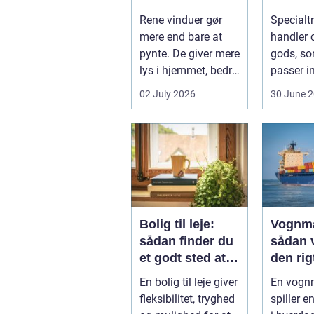
ruder året rundt
gods si
Rene vinduer gør
Specialt
frem
mere end bare at
handler o
pynte. De giver mere
gods, so
lys i hjemmet, bedre
passer in
udsigt og et p&ae...
rammern
02 July 2026
30 June 
almindel
godstran
Bolig til leje:
Vognm
sådan finder du
sådan 
et godt sted at
den rig
bo
samarb
En bolig til leje giver
En vog
ner
fleksibilitet, tryghed
spiller e