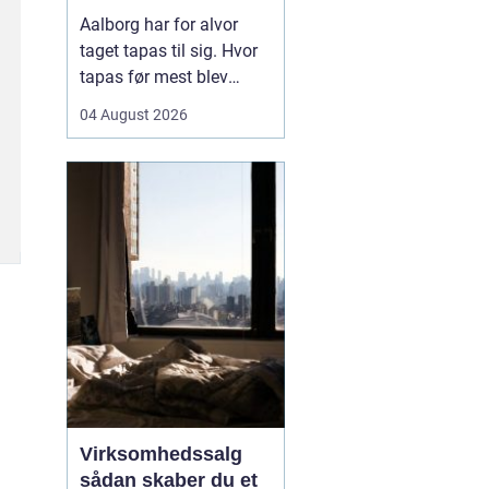
Aalborg har for alvor
taget tapas til sig. Hvor
tapas før mest blev
forbundet med små,
04 August 2026
spanske barer, er
konceptet i dag blevet
fortolket på nye måder
med danske råvarer og
nordiske smage. Mange
vælger tapas til både
hverdag og fest, fordi det
samler...
Virksomhedssalg
sådan skaber du et