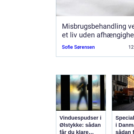
Misbrugsbehandling vejen til
et liv uden afhængigh
Sofie Sørensen
12
Vinduespudser i
Specia
Ølstykke: sådan
i Danm
får du klare
sådan f