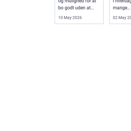
og mulighed for at
i hverda
bo godt uden at
mange
binde sig ø...
virksomh
10 May 2026
02 May 2
fra
byggemat