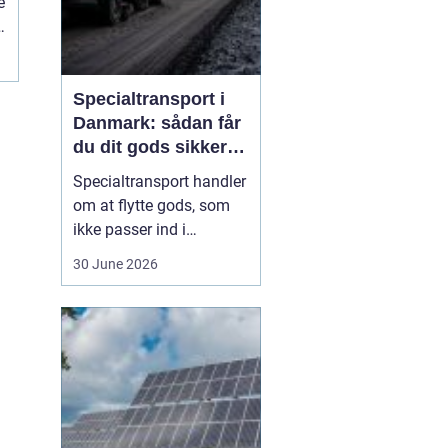
e
et
Specialtransport i
Danmark: sådan får
du dit gods sikkert
frem
Specialtransport handler
om at flytte gods, som
ikke passer ind i
rammerne for almindelig
30 June 2026
godstransport. Det kan
være for højt, for bredt,
for langt eller for tungt til
bare at kunne læsses på
en almindelig lastbil.
Når...