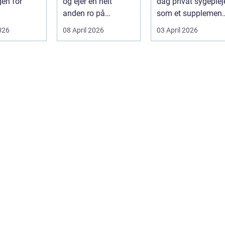
gen for
og ejer en helt
dag privat sygeplej
anden ro på
som et supplement
eder. Alt
gåturen. Hun...
eller alternativ til d
026
08 April 2026
03 April 2026
off...
erialer...