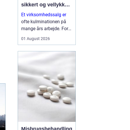
sikkert og vellykket
salg
Et virksomhedssalg er
ofte kulminationen på
mange års arbejde. For
nogle ejere handler det
01 August 2026
om at trække sig tilbage.
For andre er det et
strategisk skridt for at
frigøre kapital til nye
investeringer. Uanset
årsagen er...
Misbrugsbehandling