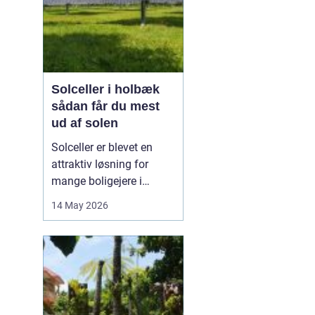
Solceller i holbæk
sådan får du mest
ud af solen
Solceller er blevet en
attraktiv løsning for
mange boligejere i
Holbæk og omegn. Flere
14 May 2026
ønsker at sænke
elregningen og samtidig
gøre noget godt for
klimaet. Med de stigende
energipriser og en øget
interesse for grøn