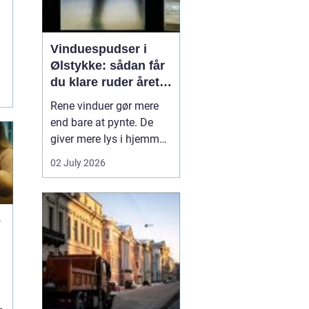
Vinduespudser i
Ølstykke: sådan får
du klare ruder året
rundt
Rene vinduer gør mere
end bare at pynte. De
giver mere lys i hjemmet,
bedre udsigt og et
02 July 2026
pænere indtryk, når
gæster eller kunder
træder ind. Mange i
e
Ølstykke står dog med
samme udfordring:
Tiden, kræf...