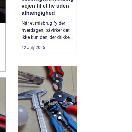
vejen til et liv uden
afhængighed
Når et misbrug fylder
hverdagen, påvirker det
ikke kun den, der drikker,
tager stoffer eller
12 July 2026
medicin. Det rammer
også familie, venner og
arbejdsliv. Mange venter
længe med at søge
hjælp, fordi skam, frygt
og usikkerhed står i
vejen. Men professionel
...