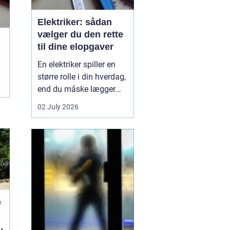
Elektriker: sådan
vælger du den rette
til dine elopgaver
En elektriker spiller en
større rolle i din hverdag,
end du måske lægger
mærke til. Alt fra lys i
02 July 2026
stuen, stikkontakter i
køkkenet og
internetforbindelse til
sikkerhedsanlæg og
ventilation kræver
professione...
e