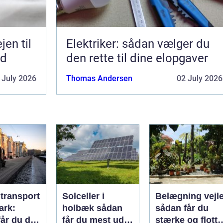
Elektriker: sådan vælger du
ed
den rette til dine elopgaver
 July 2026
Thomas Andersen
02 July 2026
ltransport
Solceller i
Belægning vejl
ark:
holbæk sådan
sådan får du
år du dit
får du mest ud
stærke og flotte