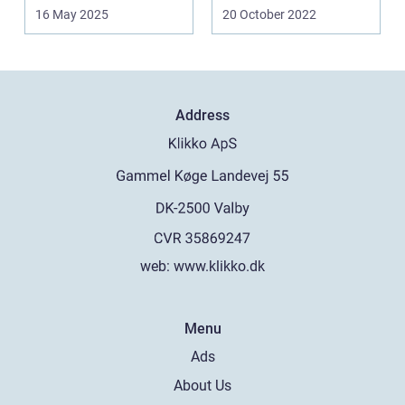
cd'er og t...
som man stadig kan
16 May 2025
20 October 2022
købe i...
Address
web:
www.klikko.dk
Menu
Ads
About Us