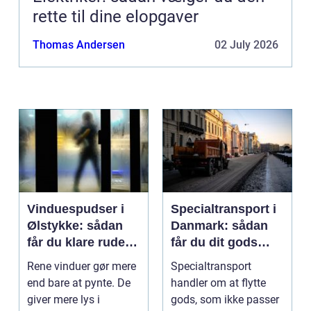
rette til dine elopgaver
Thomas Andersen
02 July 2026
Vinduespudser i
Specialtransport i
Ølstykke: sådan
Danmark: sådan
får du klare ruder
får du dit gods
året rundt
sikkert frem
Rene vinduer gør mere
Specialtransport
end bare at pynte. De
handler om at flytte
giver mere lys i
gods, som ikke passer