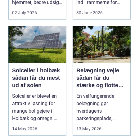
hjemmet, bedre udsigt
ind i rammerne for
og et p&ae...
almindelig
02 July 2026
30 June 2026
godstransp...
Solceller i holbæk
Belægning vejle
sådan får du mest
sådan får du
ud af solen
stærke og flotte
udendørs arealer
Solceller er blevet en
En velfungerende
attraktiv løsning for
belægning gør
mange boligejere i
hverdagens
Holbæk og omegn.
parkeringsplads,
Flere ønsker at sæn...
terrasse eller
14 May 2026
13 May 2026
gårdsplads både pæn