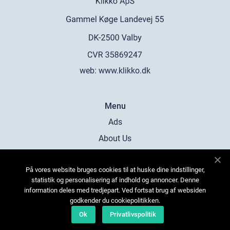
web:
www.klikko.dk
Menu
Ads
About Us
Cookies
På vores website bruges cookies til at huske dine indstillinger,
Contact
statistik og personalisering af indhold og annoncer. Denne
Sitemap
information deles med tredjepart. Ved fortsat brug af websiden
godkender du cookiepolitikken.
Ok
Privatlivspolitik