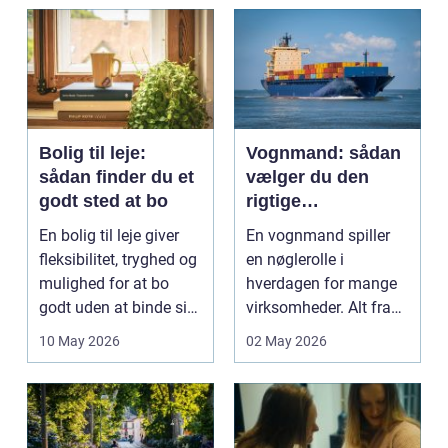
og pra...
Bolig til leje:
Vognmand: sådan
sådan finder du et
vælger du den
godt sted at bo
rigtige
samarbejdspartner
En bolig til leje giver
En vognmand spiller
fleksibilitet, tryghed og
en nøglerolle i
mulighed for at bo
hverdagen for mange
godt uden at binde sig
virksomheder. Alt fra
ø...
byggematerialer...
10 May 2026
02 May 2026