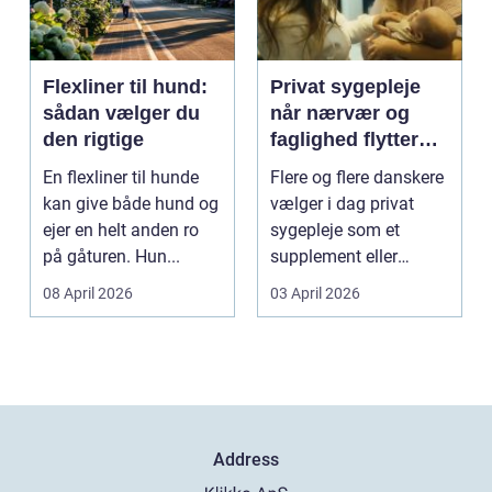
Flexliner til hund:
Privat sygepleje
sådan vælger du
når nærvær og
den rigtige
faglighed flytter
hjem i stuen
En flexliner til hunde
Flere og flere danskere
kan give både hund og
vælger i dag privat
ejer en helt anden ro
sygepleje som et
på gåturen. Hun...
supplement eller
alternativ til det off...
08 April 2026
03 April 2026
Address