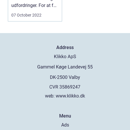
udfordringer. For at få
succes skal
07 October 2022
virksomhed...
Address
web:
www.klikko.dk
Menu
Ads