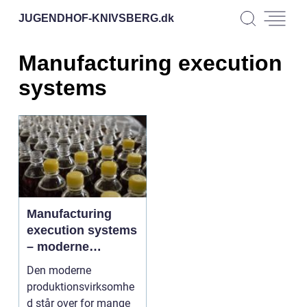
JUGENDHOF-KNIVSBERG.
dk
Manufacturing execution
systems
Manufacturing
execution systems
– moderne
løsninger på
Den moderne
tidens
produktionsvirksomhe
udfordringer
d står over for mange