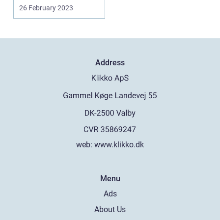
have lagt gulve i di...
26 February 2023
Address
web:
www.klikko.dk
Menu
Ads
About Us