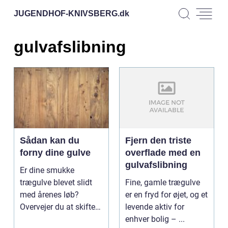
JUGENDHOF-KNIVSBERG.
dk
gulvafslibning
Sådan kan du
Fjern den triste
forny dine gulve
overflade med en
gulvafslibning
Er dine smukke
trægulve blevet slidt
Fine, gamle trægulve
med årenes løb?
er en fryd for øjet, og et
Overvejer du at skifte
levende aktiv for
dem ud med nye
enhver bolig – ...