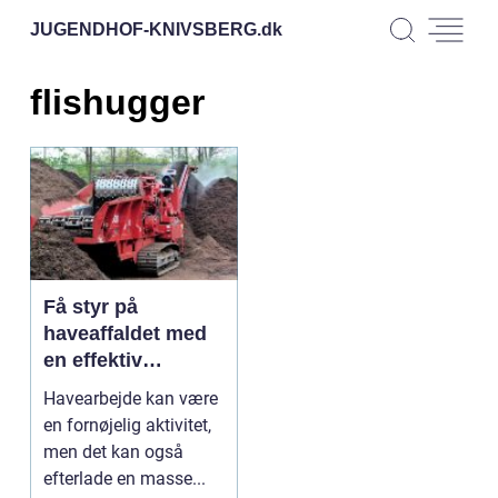
JUGENDHOF-KNIVSBERG.
dk
flishugger
Få styr på
haveaffaldet med
en effektiv
flishugger i
Havearbejde kan være
Holstebro
en fornøjelig aktivitet,
men det kan også
efterlade en masse...