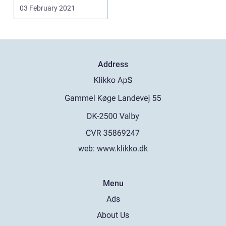
miljøer. De undersøger
03 February 2021
måd...
Address
web:
www.klikko.dk
Menu
Ads
About Us