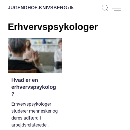
JUGENDHOF-KNIVSBERG.
dk
Erhvervspsykologer
Hvad er en
erhvervspsykolog
?
Erhvervspsykologer
studerer mennesker og
deres adfærd i
arbejdsrelaterede