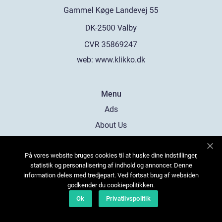
web:
www.klikko.dk
Menu
Ads
About Us
Cookies
På vores website bruges cookies til at huske dine indstillinger,
Contact
statistik og personalisering af indhold og annoncer. Denne
Sitemap
information deles med tredjepart. Ved fortsat brug af websiden
godkender du cookiepolitikken.
Ok
Privatlivspolitik