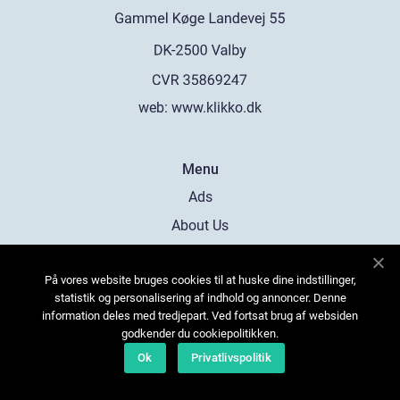
web:
www.klikko.dk
Menu
Ads
About Us
Cookies
På vores website bruges cookies til at huske dine indstillinger,
Contact
statistik og personalisering af indhold og annoncer. Denne
Sitemap
information deles med tredjepart. Ved fortsat brug af websiden
godkender du cookiepolitikken.
Ok
Privatlivspolitik